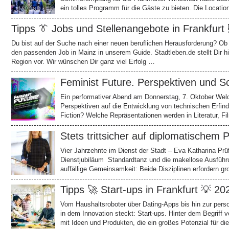
ein tolles Programm für die Gäste zu bieten. Die Locati
Tipps 👔 Jobs und Stellenangebote in Frankfurt
Du bist auf der Suche nach einer neuen beruflichen Herausforderung? Ob a
den passenden Job in Mainz in unserem Guide. Stadtleben.de stellt Dir hie
Region vor. Wir wünschen Dir ganz viel Erfolg …
Feminist Future. Perspektiven und Sc
Ein performativer Abend am Donnerstag, 7. Oktober Wel
Perspektiven auf die Entwicklung von technischen Erfin
Fiction? Welche Repräsentationen werden in Literatur, F
Stets trittsicher auf diplomatischem P
Vier Jahrzehnte im Dienst der Stadt – Eva Katharina Prüf
Dienstjubiläum Standardtanz und die makellose Ausführ
auffällige Gemeinsamkeit: Beide Disziplinen erfordern 
Tipps 🚀 Start-ups in Frankfurt 💡 20
Vom Haushaltsroboter über Dating-Apps bis hin zur perso
in dem Innovation steckt: Start-ups. Hinter dem Begriff
mit Ideen und Produkten, die ein großes Potenzial für di