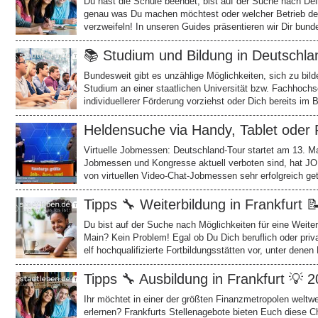
Du hast die Schule beendet, bist auf der Suche nach De
genau was Du machen möchtest oder welcher Betrieb der 
verzweifeln! In unseren Guides präsentieren wir Dir bun
📚 Studium und Bildung in Deutschla
Bundesweit gibt es unzählige Möglichkeiten, sich zu bil
Studium an einer staatlichen Universität bzw. Fachhochs
individuellerer Förderung vorziehst oder Dich bereits im
Heldensuche via Handy, Tablet oder
Virtuelle Jobmessen: Deutschland-Tour startet am 13. 
Jobmessen und Kongresse aktuell verboten sind, hat J
von virtuellen Video-Chat-Jobmessen sehr erfolgreich g
Tipps 🔧 Weiterbildung in Frankfurt 
Du bist auf der Suche nach Möglichkeiten für eine Weiter
Main? Kein Problem! Egal ob Du Dich beruflich oder priva
elf hochqualifizierte Fortbildungsstätten vor, unter den
Tipps 🔧 Ausbildung in Frankfurt 💡 
Ihr möchtet in einer der größten Finanzmetropolen welt
erlernen? Frankfurts Stellenagebote bieten Euch diese C