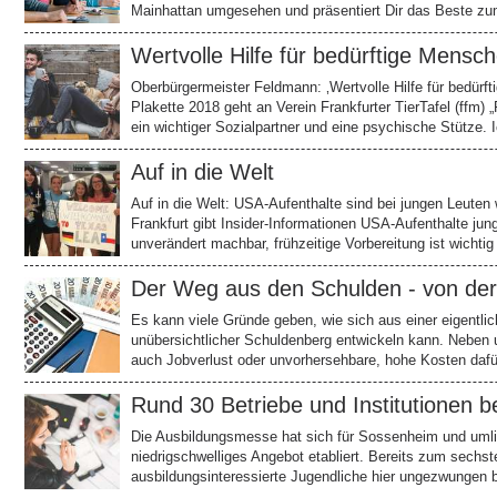
Mainhattan umgesehen und präsentiert Dir das Beste z
Wertvolle Hilfe für bedürftige Mensc
Oberbürgermeister Feldmann: ‚Wertvolle Hilfe für bedürft
Plakette 2018 geht an Verein Frankfurter TierTafel (ffm) „
ein wichtiger Sozialpartner und eine psychische Stütze.
Auf in die Welt
Auf in die Welt: USA-Aufenthalte sind bei jungen Leuten
Frankfurt gibt Insider-Informationen USA-Aufenthalte j
unverändert machbar, frühzeitige Vorbereitung ist wichti
Der Weg aus den Schulden - von de
Es kann viele Gründe geben, wie sich aus einer eigentlich
unübersichtlicher Schuldenberg entwickeln kann. Neben
auch Jobverlust oder unvorhersehbare, hohe Kosten dafü
Rund 30 Betriebe und Institutionen b
Die Ausbildungsmesse hat sich für Sossenheim und umlie
niedrigschwelliges Angebot etabliert. Bereits zum sechs
ausbildungsinteressierte Jugendliche hier ungezwungen