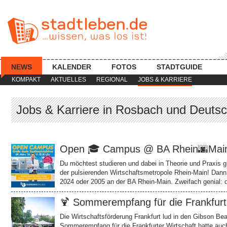
NEWS
KALENDER
FOTOS
STADTGUIDE
KOMPAKT
AKTUELLES
REGIONAL
JOBS & KARRIERE
Jobs & Karriere in Rosbach und Deuts
Open 🎓 Campus @ BA Rhein🌆Main 
Du möchtest studieren und dabei in Theorie und Praxis g
der pulsierenden Wirtschaftsmetropole Rhein-Main! Dann
2024 oder 2005 an der BA Rhein-Main. Zweifach genial: 
🍹 Sommerempfang für die Frankfurte
Die Wirtschaftsförderung Frankfurt lud in den Gibson Be
Sommerempfang für die Frankfurter Wirtschaft hatte au