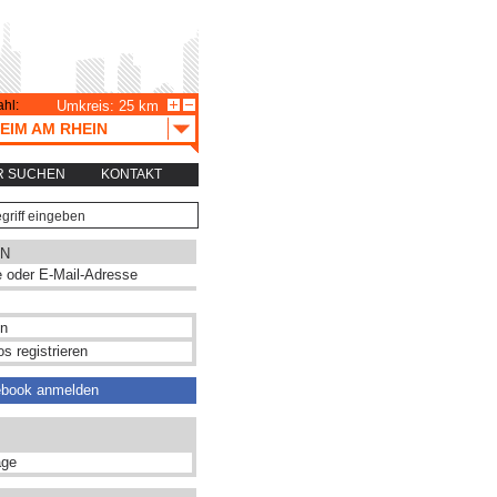
hl:
Umkreis: 25 km
EIM AM RHEIN
R SUCHEN
KONTAKT
N
s registrieren
ebook anmelden
ge