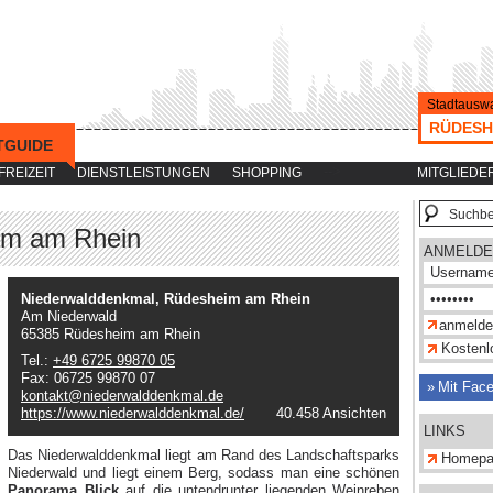
Stadtauswa
RÜDESH
TGUIDE
-->
FREIZEIT
DIENSTLEISTUNGEN
SHOPPING
MITGLIEDE
im am Rhein
ANMELDE
Niederwalddenkmal, Rüdesheim am Rhein
Am Niederwald
65385 Rüdesheim am Rhein
Kostenlo
Tel.:
+49 6725 99870 05
Fax: 06725 99870 07
Mit Fac
kontakt@niederwalddenkmal.de
https://www.niederwalddenkmal.de/
40.458 Ansichten
LINKS
Das Niederwalddenkmal liegt am Rand des Landschaftsparks
Homepa
Niederwald und liegt einem Berg, sodass man eine schönen
Panorama Blick
auf die untendrunter liegenden Weinreben