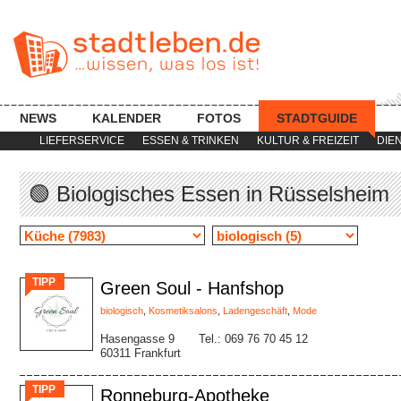
NEWS
KALENDER
FOTOS
STADTGUIDE
LIEFERSERVICE
ESSEN & TRINKEN
KULTUR & FREIZEIT
DIE
🟢 Biologisches Essen in Rüsselsheim
TIPP
Green Soul - Hanfshop
biologisch
,
Kosmetiksalons
,
Ladengeschäft
,
Mode
Hasengasse 9
Tel.: 069 76 70 45 12
60311 Frankfurt
TIPP
Ronneburg-Apotheke