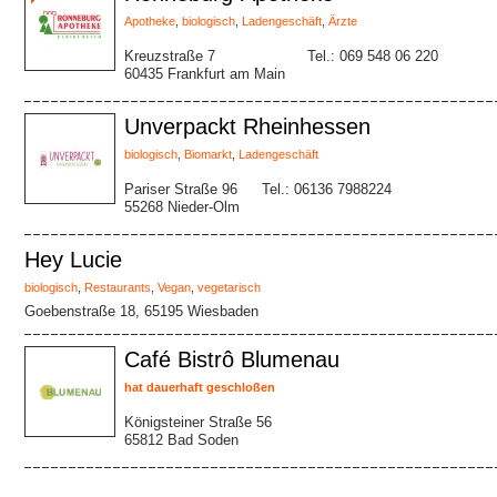
Apotheke
,
biologisch
,
Ladengeschäft
,
Ärzte
Kreuzstraße 7
Tel.: 069 548 06 220
60435 Frankfurt am Main
Unverpackt Rheinhessen
biologisch
,
Biomarkt
,
Ladengeschäft
Pariser Straße 96
Tel.: 06136 7988224
55268 Nieder-Olm
Hey Lucie
biologisch
,
Restaurants
,
Vegan
,
vegetarisch
Goebenstraße 18, 65195 Wiesbaden
Café Bistrô Blumenau
hat dauerhaft geschloßen
Königsteiner Straße 56
65812 Bad Soden