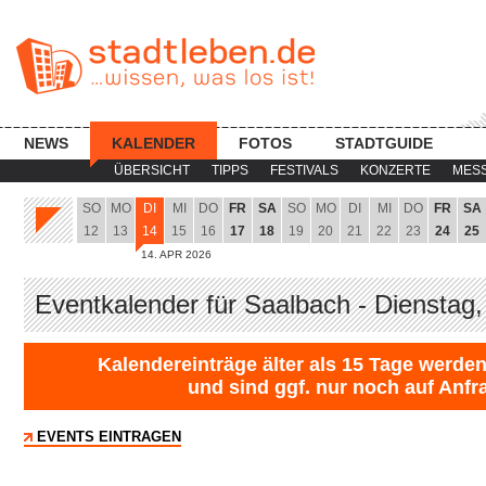
NEWS
KALENDER
FOTOS
STADTGUIDE
ÜBERSICHT
TIPPS
FESTIVALS
KONZERTE
MES
SO
MO
DI
MI
DO
FR
SA
SO
MO
DI
MI
DO
FR
SA
12
13
14
15
16
17
18
19
20
21
22
23
24
25
14. APR 2026
Eventkalender für Saalbach - Dienstag
Kalendereinträge älter als 15 Tage werden
und sind ggf. nur noch auf Anfr
EVENTS EINTRAGEN