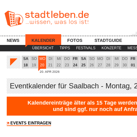
NEWS
KALENDER
FOTOS
STADTGUIDE
ÜBERSICHT
TIPPS
FESTIVALS
KONZERTE
MES
SA
SO
MO
DI
MI
DO
FR
SA
SO
MO
DI
MI
DO
FR
18
19
20
21
22
23
24
25
26
27
28
29
30
01
20. APR 2026
Eventkalender für Saalbach - Montag, 
Kalendereinträge älter als 15 Tage werden
und sind ggf. nur noch auf Anfr
EVENTS EINTRAGEN