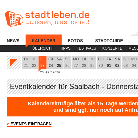
NEWS
KALENDER
FOTOS
STADTGUIDE
ÜBERSICHT
TIPPS
FESTIVALS
KONZERTE
MES
DI
MI
DO
FR
SA
SO
MO
DI
MI
DO
FR
SA
SO
MO
21
22
23
24
25
26
27
28
29
30
01
02
03
04
23. APR 2026
Eventkalender für Saalbach - Donnerst
Kalendereinträge älter als 15 Tage werden
und sind ggf. nur noch auf Anfr
EVENTS EINTRAGEN