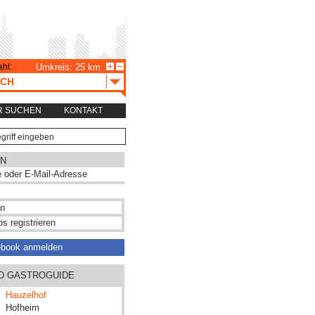
hl:
Umkreis: 25 km
ACH
R SUCHEN
KONTAKT
N
s registrieren
ebook anmelden
ND GASTROGUIDE
Hauzelhof
Hofheim