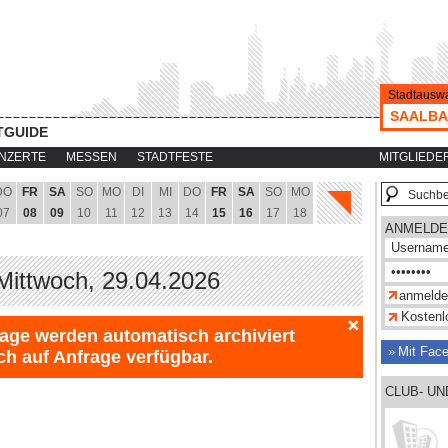
Stadtauswa
SAALB
TGUIDE
NZERTE
MESSEN
STADTFESTE
MITGLIEDE
DO
FR
SA
SO
MO
DI
MI
DO
FR
SA
SO
MO
07
08
09
10
11
12
13
14
15
16
17
18
ANMELDE
Mittwoch, 29.04.2026
Kostenlo
Tage werden automatisch archiviert
Mit Fac
ch auf Anfrage verfügbar.
CLUB- U