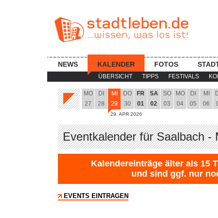
NEWS
KALENDER
FOTOS
STAD
ÜBERSICHT
TIPPS
FESTIVALS
KO
MO
DI
MI
DO
FR
SA
SO
MO
DI
MI
27
28
29
30
01
02
03
04
05
06
29. APR 2026
Eventkalender für Saalbach - 
Kalendereinträge älter als 15 
und sind ggf. nur no
EVENTS EINTRAGEN