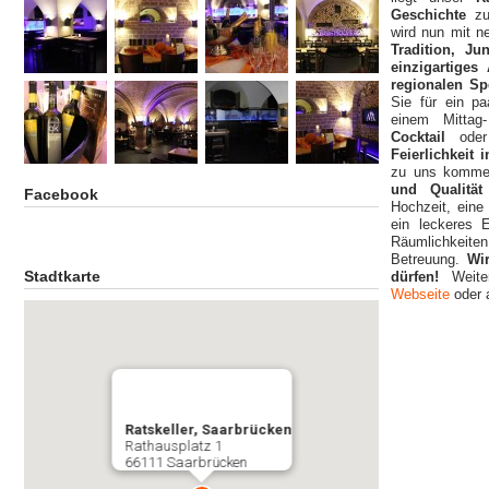
Geschichte
z
wird nun mit n
Tradition, J
einzigartige
regionalen Sp
Sie für ein pa
einem Mitta
Cocktail
ode
Feierlichkeit
zu uns kommen
und Qualitä
Facebook
Hochzeit, eine 
ein leckeres 
Räumlichkeit
Betreuung.
Wi
Stadtkarte
dürfen!
Weit
Webseite
oder 
Ratskeller, Saarbrücken
Rathausplatz 1
66111 Saarbrücken