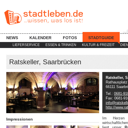
NEWS
KALENDER
FOTOS
STADTGUIDE
LIEFERSERVICE
ESSEN & TRINKEN
KULTUR & FREIZEIT
DIE
Ratskeller, Saarbrücken
Ratskeller, 
Rathausplatz
66111 Saarbr
Tel.:
0681-91
Fax: 0681-9
info@ratskel
http://www.ra
Im Herzen 
Impressionen
wirtschaftlich
liegt unser
Rat