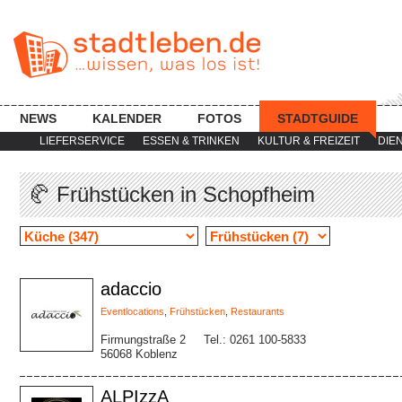
NEWS
KALENDER
FOTOS
STADTGUIDE
LIEFERSERVICE
ESSEN & TRINKEN
KULTUR & FREIZEIT
DIE
🥐 Frühstücken in Schopfheim
adaccio
Eventlocations
,
Frühstücken
,
Restaurants
Firmungstraße 2
Tel.: 0261 100-5833
56068 Koblenz
ALPIzzA