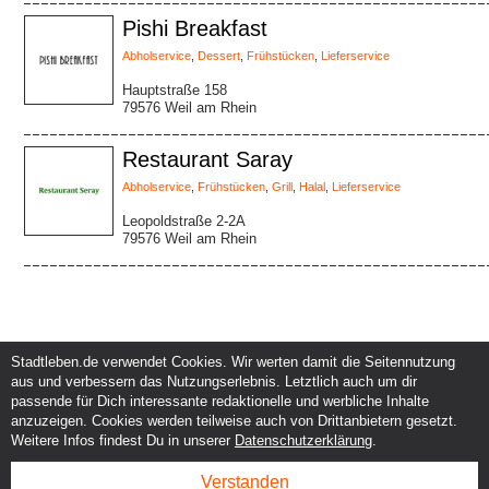
Pishi Breakfast
Abholservice
,
Dessert
,
Frühstücken
,
Lieferservice
Hauptstraße 158
79576 Weil am Rhein
Restaurant Saray
Abholservice
,
Frühstücken
,
Grill
,
Halal
,
Lieferservice
Leopoldstraße 2-2A
79576 Weil am Rhein
Stadtleben.de verwendet Cookies. Wir werten damit die Seitennutzung
Service und Support
Kunden und Partner
aus und verbessern das Nutzungserlebnis. Letztlich auch um dir
Kontakt
Events eintragen
passende für Dich interessante redaktionelle und werbliche Inhalte
Hilfe
Werbung & Promotion
anzuzeigen. Cookies werden teilweise auch von Drittanbietern gesetzt.
Instagram
Eventplanung & Ausrichtung
Weitere Infos findest Du in unserer
Datenschutzerklärung
.
Facebook
Dienstleistungen
Verstanden