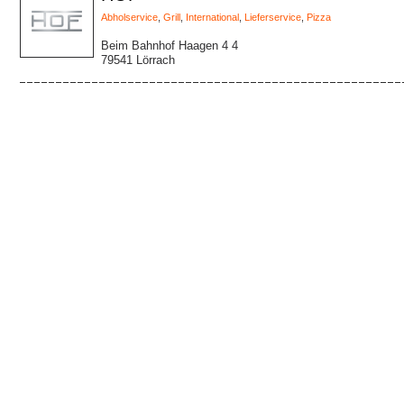
Abholservice
,
Grill
,
International
,
Lieferservice
,
Pizza
Beim Bahnhof Haagen 4 4
79541 Lörrach