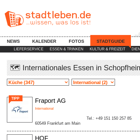
NEWS
KALENDER
FOTOS
STADTGUIDE
LIEFERSERVICE
ESSEN & TRINKEN
KULTUR & FREIZEIT
DIE
🗺 Internationales Essen in Schopfhei
TIPP
Fraport AG
International
Tel.: +49 151 150 257 85
60549 Frankfurt am Main
HOF