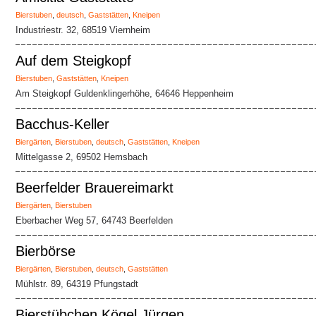
Bierstuben
,
deutsch
,
Gaststätten
,
Kneipen
Industriestr. 32, 68519 Viernheim
Auf dem Steigkopf
Bierstuben
,
Gaststätten
,
Kneipen
Am Steigkopf Guldenklingerhöhe, 64646 Heppenheim
Bacchus-Keller
Biergärten
,
Bierstuben
,
deutsch
,
Gaststätten
,
Kneipen
Mittelgasse 2, 69502 Hemsbach
Beerfelder Brauereimarkt
Biergärten
,
Bierstuben
Eberbacher Weg 57, 64743 Beerfelden
Bierbörse
Biergärten
,
Bierstuben
,
deutsch
,
Gaststätten
Mühlstr. 89, 64319 Pfungstadt
Bierstübchen Kögel Jürgen