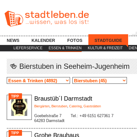
NEWS
KALENDER
FOTOS
STADTGUIDE
LIEFERSERVICE
ESSEN & TRINKEN
KULTUR & FREIZEIT
DIE
🍻 Bierstuben in Seeheim-Jugenheim
TIPP
Braustüb´l Darmstadt
Biergärten
,
Bierstuben
,
Catering
,
Gaststätten
Goebelstraße 7
Tel.: +49 6151 627361 7
64283 Darmstadt
TIPP
Grohe Brauhaus