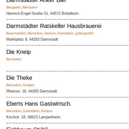
Darmstädter Anker Bier
Biergärten
,
Bierstuben
Heinrich-Engel-Straße 51, 64572 Büttelborn
Darmstädter Ratskeller Hausbrauerei
Bauernstuben
,
Bierstuben
,
deutsch
,
Gaststätten
,
gutbürgerlich
Marktplatz 8, 64283 Darmstadt
Die Kneip
Bierstuben
Die Theke
Bierstuben
,
Kneipen
Rheinstr. 26, 64283 Darmstadt
Eberts Hans Gastwirtsch.
Bierstuben
,
Gaststätten
,
Kneipen
Kirchstr. 18, 68623 Lampertheim