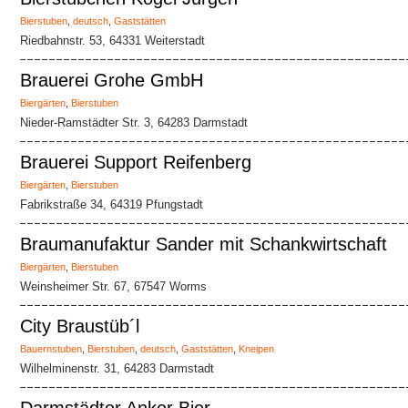
Bierstuben
,
deutsch
,
Gaststätten
Riedbahnstr. 53, 64331 Weiterstadt
Brauerei Grohe GmbH
Biergärten
,
Bierstuben
Nieder-Ramstädter Str. 3, 64283 Darmstadt
Brauerei Support Reifenberg
Biergärten
,
Bierstuben
Fabrikstraße 34, 64319 Pfungstadt
Braumanufaktur Sander mit Schankwirtschaft
Biergärten
,
Bierstuben
Weinsheimer Str. 67, 67547 Worms
City Braustüb´l
Bauernstuben
,
Bierstuben
,
deutsch
,
Gaststätten
,
Kneipen
Wilhelminenstr. 31, 64283 Darmstadt