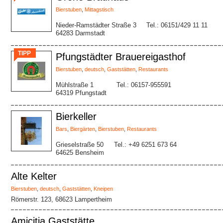
Bierstuben
,
Mittagstisch
Nieder-Ramstädter Straße 3
Tel.: 06151/429 11 11
64283 Darmstadt
TIPP
Pfungstädter Brauereigasthof
Bierstuben
,
deutsch
,
Gaststätten
,
Restaurants
Mühlstraße 1
Tel.: 06157-955591
64319 Pfungstadt
Bierkeller
Bars
,
Biergärten
,
Bierstuben
,
Restaurants
Grieselstraße 50
Tel.: +49 6251 673 64
64625 Bensheim
Alte Kelter
Bierstuben
,
deutsch
,
Gaststätten
,
Kneipen
Römerstr. 123, 68623 Lampertheim
Amicitia Gaststätte