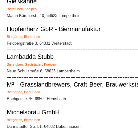
Gießkanne
Bierstuben
,
Kneipen
Martin-Kärcherstr. 10, 68623 Lampertheim
Hopfenherz GbR - Biermanufaktur
Biergärten
,
Bierstuben
Feldbergstraße 3, 64331 Weiterstadt
Lambadda Stubb
Bierstuben
,
Gaststätten
,
Kneipen
Neue Schulstraße 6, 68623 Lampertheim
M² - Grasslandbrewers, Craft-Beer, Brauwerksta
Biergärten
,
Bierstuben
Bachgasse 75, 69502 Hemsbach
Michelsbräu GmbH
Biergärten
,
Bierstuben
Darmstädter Str. 51, 64832 Babenhausen