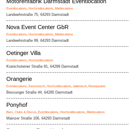
Motorenfabrik Darmstadt Eventlocation
Eventlocations
,
Hochzeitlocations
,
Mietlocations
Landwehrstraße 75, 64293 Darmstadt
Nova Event Center GbR
Eventlocations
,
Hochzeitlocations
,
Mietlocations
Landwehrstraße 89, 64293 Darmstadt
Oetinger Villa
Eventlocations
,
Hochzeitlocations
Kranichsteiner Straße 81, 64289 Darmstadt
Orangerie
Eventlocations
,
französisch
,
Hochzeitlocations
,
italienisch
,
Restaurants
Bessunger Straße 44, 64285 Darmstadt
Ponyhof
Bars
,
Clubs & Discos
,
Eventlocations
,
Hochzeitlocations
,
Mietlocations
Mainzer Straße 106, 64293 Darmstadt