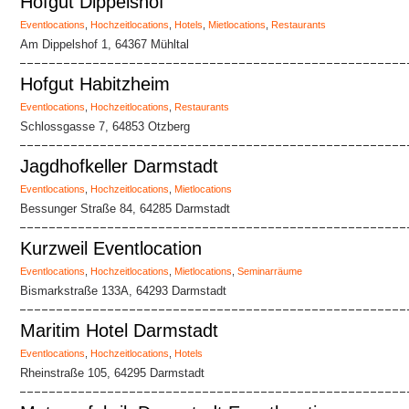
Hofgut Dippelshof
Eventlocations
,
Hochzeitlocations
,
Hotels
,
Mietlocations
,
Restaurants
Am Dippelshof 1, 64367 Mühltal
Hofgut Habitzheim
Eventlocations
,
Hochzeitlocations
,
Restaurants
Schlossgasse 7, 64853 Otzberg
Jagdhofkeller Darmstadt
Eventlocations
,
Hochzeitlocations
,
Mietlocations
Bessunger Straße 84, 64285 Darmstadt
Kurzweil Eventlocation
Eventlocations
,
Hochzeitlocations
,
Mietlocations
,
Seminarräume
Bismarkstraße 133A, 64293 Darmstadt
Maritim Hotel Darmstadt
Eventlocations
,
Hochzeitlocations
,
Hotels
Rheinstraße 105, 64295 Darmstadt