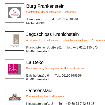
Burg Frankenstein
Gaststätten
,
Hochzeitlocations
,
Restaurants
Josephweg
Tel.: 06151 – 501501
64367 Mühltal
Jagdschloss Kranichstein
Ausflugsziele
,
Eventlocations
,
Hochzeitlocations
,
Hotels
,
Restaurants
Kranichsteiner Straße 261
Tel.: +49 6151 130 670
64289 Darmstadt
La Deko
Blumenservice
,
Eventagenturen
,
Hochzeitlocations
Bahnhofstraße 64
Tel.: 06150-9796884
64291 Darmstadt
Ochsenstadl
Eventlocations
,
Hochzeitlocations
Kleestädterstraße 2
Tel.: +49 60 73 7 42 88 16