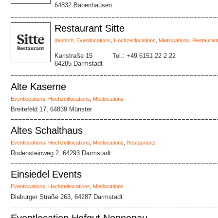
64832 Babenhausen
Restaurant Sitte
deutsch
,
Eventlocations
,
Hochzeitlocations
,
Mietlocations
,
Restauran
Karlstraße 15
Tel.: +49 6151 22 2 22
64285 Darmstadt
Alte Kaserne
Eventlocations
,
Hochzeitlocations
,
Mietlocations
Breitefeld 17, 64839 Münster
Altes Schalthaus
Eventlocations
,
Hochzeitlocations
,
Mietlocations
,
Restaurants
Rodensteinweg 2, 64293 Darmstadt
Einsiedel Events
Eventlocations
,
Hochzeitlocations
,
Mietlocations
Dieburger Straße 263, 64287 Darmstadt