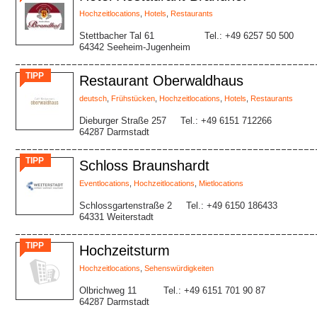
Hochzeitlocations
,
Hotels
,
Restaurants
Stettbacher Tal 61
Tel.: +49 6257 50 500
64342 Seeheim-Jugenheim
TIPP
Restaurant Oberwaldhaus
deutsch
,
Frühstücken
,
Hochzeitlocations
,
Hotels
,
Restaurants
Dieburger Straße 257
Tel.: +49 6151 712266
64287 Darmstadt
TIPP
Schloss Braunshardt
Eventlocations
,
Hochzeitlocations
,
Mietlocations
Schlossgartenstraße 2
Tel.: +49 6150 186433
64331 Weiterstadt
TIPP
Hochzeitsturm
Hochzeitlocations
,
Sehenswürdigkeiten
Olbrichweg 11
Tel.: +49 6151 701 90 87
64287 Darmstadt