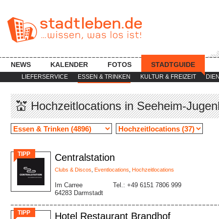
NEWS
KALENDER
FOTOS
STADTGUIDE
LIEFERSERVICE
ESSEN & TRINKEN
KULTUR & FREIZEIT
DIE
💒 Hochzeitlocations in Seeheim-Juge
TIPP
Centralstation
Clubs & Discos
,
Eventlocations
,
Hochzeitlocations
Im Carree
Tel.: +49 6151 7806 999
64283 Darmstadt
TIPP
Hotel Restaurant Brandhof