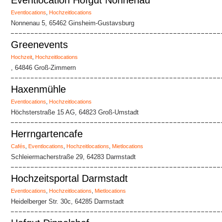
Eventlocation Hofgut Nonnenau
Eventlocations
,
Hochzeitlocations
Nonnenau 5, 65462 Ginsheim-Gustavsburg
Greenevents
Hochzeit
,
Hochzeitlocations
, 64846 Groß-Zimmern
Haxenmühle
Eventlocations
,
Hochzeitlocations
Höchsterstraße 15 AG, 64823 Groß-Umstadt
Herrngartencafe
Cafés
,
Eventlocations
,
Hochzeitlocations
,
Mietlocations
Schleiermacherstraße 29, 64283 Darmstadt
Hochzeitsportal Darmstadt
Eventlocations
,
Hochzeitlocations
,
Mietlocations
Heidelberger Str. 30c, 64285 Darmstadt