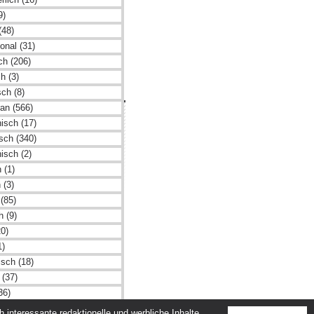
9)
(48)
ional (31)
sch (206)
h (3)
ch (8)
an (566)
hmen
isch (17)
tz
isch (340)
isch (2)
m
 (1)
adtleben GmbH
 (3)
(85)
h (9)
20)
1)
isch (18)
 (37)
36)
sch (56)
interessante redaktionelle und werbliche Inhalte