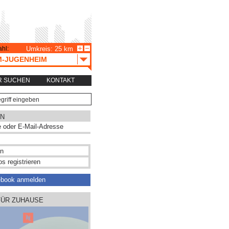
hl:
Umkreis: 25 km
M-JUGENHEIM
R SUCHEN
KONTAKT
N
s registrieren
ebook anmelden
FÜR ZUHAUSE