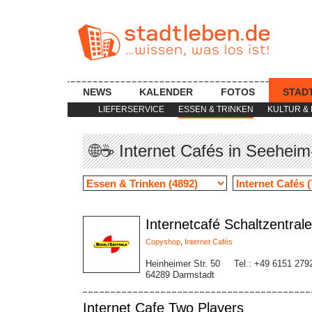
NEWS
KALENDER
FOTOS
STAD
LIEFERSERVICE
ESSEN & TRINKEN
KULTUR & 
🌐☕ Internet Cafés in Seehei
Internetcafé Schaltzentrale
Copyshop
,
Internet Cafés
Heinheimer Str. 50
Tel.: +49 6151 279
64289 Darmstadt
Internet Cafe Two Players