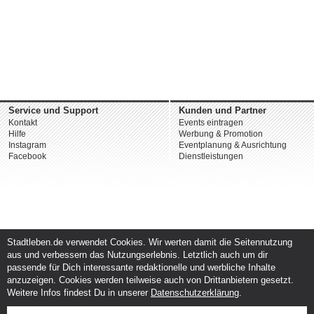
Service und Support
Kunden und Partner
Kontakt
Events eintragen
Hilfe
Werbung & Promotion
Instagram
Eventplanung & Ausrichtung
Facebook
Dienstleistungen
Stadtleben.de verwendet Cookies. Wir werten damit die Seitennutzung
aus und verbessern das Nutzungserlebnis. Letztlich auch um dir
passende für Dich interessante redaktionelle und werbliche Inhalte
anzuzeigen. Cookies werden teilweise auch von Drittanbietern gesetzt.
Weitere Infos findest Du in unserer
Datenschutzerklärung
.