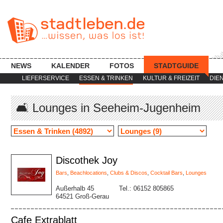
NEWS
KALENDER
FOTOS
STADTGUIDE
LIEFERSERVICE
ESSEN & TRINKEN
KULTUR & FREIZEIT
DIE
🛋 Lounges in Seeheim-Jugenheim
Discothek Joy
Bars
,
Beachlocations
,
Clubs & Discos
,
Cocktail Bars
,
Lounges
Außerhalb 45
Tel.: 06152 805865
64521 Groß-Gerau
Cafe Extrablatt