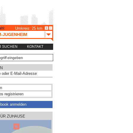
hl:
Umkreis: 25 km
M-JUGENHEIM
R SUCHEN
KONTAKT
N
s registrieren
ebook anmelden
FÜR ZUHAUSE