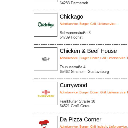
64283 Darmstadt
Chickago
Abholservice
,
Burger
,
Grill
,
Lieferservice
Schwanenstraße 3
64739 Höchst
Chicken & Beef House
Abholservice
,
Burger
,
Döner
,
Grill
,
Lieferservice
,
Taunusstraße 4
65462 Ginsheim-Gustavsburg
Currywood
Abholservice
,
Burger
,
Döner
,
Grill
,
Lieferservice
,
Frankfurter Straße 38
64521 Groß-Gerau
Da Pizza Corner
Abholservice
,
Burger
,
Grill
,
indisch
,
Lieferservice