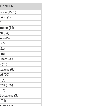
 TRINKEN
rvice (1533)
rien (1)
6)
tuben (14)
en (54)
en (45)
(77)
221)
 (5)
 Bars (30)
s (45)
cations (69)
od (20)
 (3)
tten (185)
 (4)
locations (37)
 (24)
 Cafés (7)