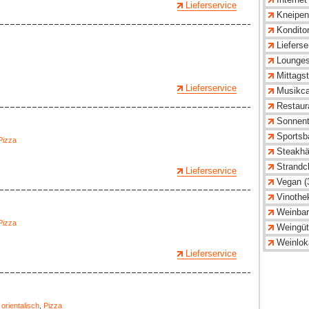
Lieferservice
Kneipen
Konditor
Lieferse
Lounges
Mittagst
Lieferservice
Musikca
Restaur
Sonnent
Sportsba
Pizza
Steakhä
Strandcl
Lieferservice
Vegan (
Vinothe
Weinbar
Pizza
Weingüt
Weinloka
Lieferservice
,
orientalisch
,
Pizza