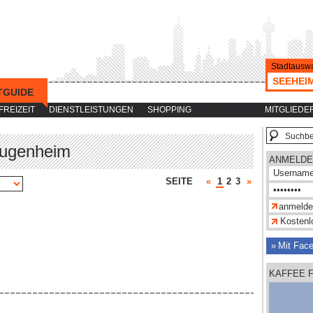
Stadtauswa
SEEHEI
TGUIDE
-->
FREIZEIT
DIENSTLEISTUNGEN
SHOPPING
MITGLIEDE
Jugenheim
ANMELDE
SEITE
«
1
2
3
»
Kostenlo
Mit Fac
KAFFEE 