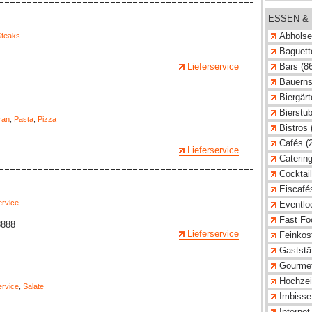
ESSEN &
Abholse
Steaks
Baguette
Lieferservice
Bars (8
Bauerns
Biergärt
Bierstub
ran
,
Pasta
,
Pizza
Bistros 
Cafés (
Lieferservice
Catering
Cocktail
Eiscafé
ervice
Eventlo
Fast Fo
8888
Lieferservice
Feinkost
Gaststä
Gourmet
Hochzeit
ervice
,
Salate
Imbisse
Internet