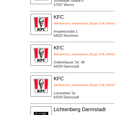
Schönauer Straße 6
67547 Worms
KFC
Abholservice
,
amerikanisch
,
Burger
,
Grill
,
Hähnc
Ampèrestraße 1
64625 Bensheim
KFC
Abholservice
,
amerikanisch
,
Burger
,
Grill
,
Hähnc
Gräfenhäuser Str. 48
64293 Darmstadt
KFC
Abholservice
,
amerikanisch
,
Burger
,
Grill
,
Hähnc
Luisenplatz 5a
64283 Darmstadt
Lichtenberg Darmstadt