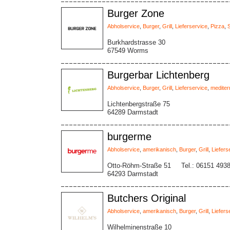
Burger Zone
Abholservice
,
Burger
,
Grill
,
Lieferservice
,
Pizza
,
Burkhardstrasse 30
67549 Worms
Burgerbar Lichtenberg
Abholservice
,
Burger
,
Grill
,
Lieferservice
,
mediter
Lichtenbergstraße 75
64289 Darmstadt
burgerme
Abholservice
,
amerikanisch
,
Burger
,
Grill
,
Liefers
Otto-Röhm-Straße 51
Tel.: 06151 493
64293 Darmstadt
Butchers Original
Abholservice
,
amerikanisch
,
Burger
,
Grill
,
Liefers
Wilhelminenstraße 10