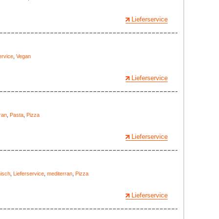
Lieferservice
ervice
,
Vegan
Lieferservice
ran
,
Pasta
,
Pizza
Lieferservice
nisch
,
Lieferservice
,
mediterran
,
Pizza
Lieferservice