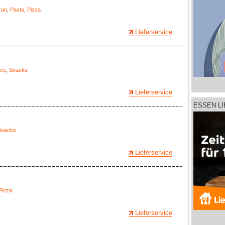
ran
,
Pasta
,
Pizza
Lieferservice
ice
,
Snacks
Lieferservice
ESSEN L
Snacks
Lieferservice
Pizza
Lieferservice