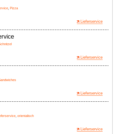
ervice
,
Pizza
Lieferservice
ervice
chnitzel
Lieferservice
Sandwiches
Lieferservice
eferservice
,
orientalisch
Lieferservice