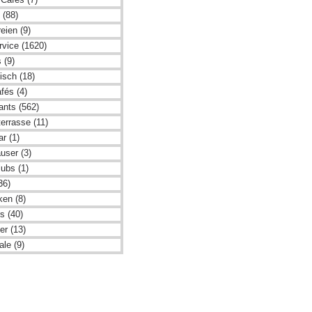
 (88)
eien (9)
rvice (1620)
 (9)
isch (18)
fés (4)
ants (562)
errasse (11)
r (1)
user (3)
ubs (1)
36)
ken (8)
s (40)
er (13)
le (9)