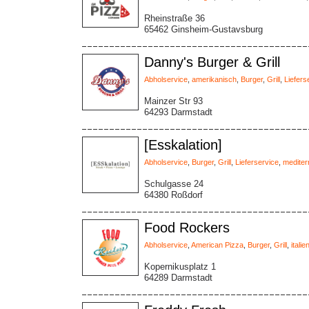
Rheinstraße 36
65462 Ginsheim-Gustavsburg
Danny's Burger & Grill
Abholservice
,
amerikanisch
,
Burger
,
Grill
,
Liefers
Mainzer Str 93
64293 Darmstadt
[Esskalation]
Abholservice
,
Burger
,
Grill
,
Lieferservice
,
mediter
Schulgasse 24
64380 Roßdorf
Food Rockers
Abholservice
,
American Pizza
,
Burger
,
Grill
,
italie
Kopernikusplatz 1
64289 Darmstadt