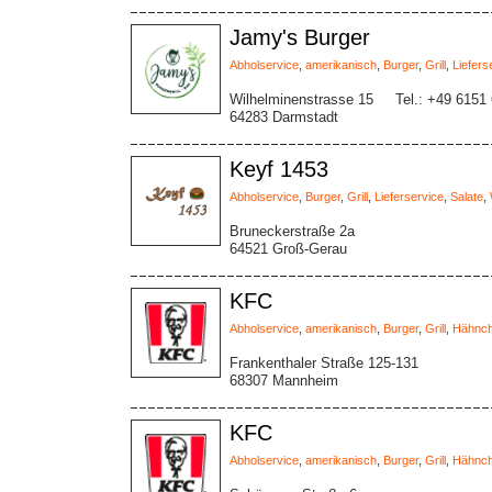
Jamy's Burger
Abholservice
,
amerikanisch
,
Burger
,
Grill
,
Liefers
Wilhelminenstrasse 15
Tel.: +49 6151
64283 Darmstadt
Keyf 1453
Abholservice
,
Burger
,
Grill
,
Lieferservice
,
Salate
,
Bruneckerstraße 2a
64521 Groß-Gerau
KFC
Abholservice
,
amerikanisch
,
Burger
,
Grill
,
Hähnc
Frankenthaler Straße 125-131
68307 Mannheim
KFC
Abholservice
,
amerikanisch
,
Burger
,
Grill
,
Hähnc