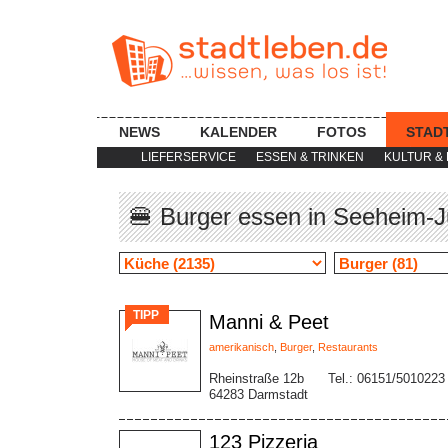
NEWS
KALENDER
FOTOS
STAD
LIEFERSERVICE
ESSEN & TRINKEN
KULTUR & 
🍔 Burger essen in Seeheim-
TIPP
Manni & Peet
amerikanisch
,
Burger
,
Restaurants
Rheinstraße 12b
Tel.: 06151/5010223
64283 Darmstadt
123 Pizzeria