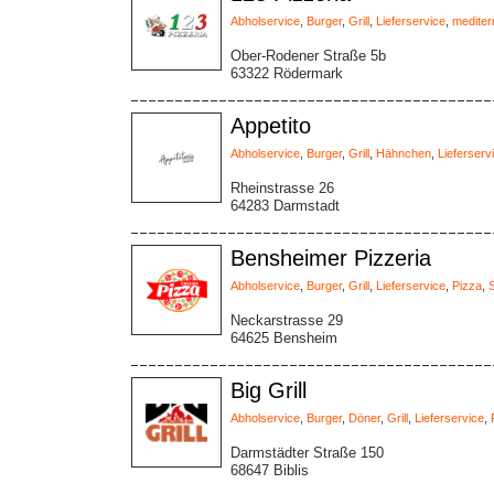
Abholservice
,
Burger
,
Grill
,
Lieferservice
,
mediter
Ober-Rodener Straße 5b
63322 Rödermark
Appetito
Abholservice
,
Burger
,
Grill
,
Hähnchen
,
Lieferserv
Rheinstrasse 26
64283 Darmstadt
Bensheimer Pizzeria
Abholservice
,
Burger
,
Grill
,
Lieferservice
,
Pizza
,
Neckarstrasse 29
64625 Bensheim
Big Grill
Abholservice
,
Burger
,
Döner
,
Grill
,
Lieferservice
,
Darmstädter Straße 150
68647 Biblis