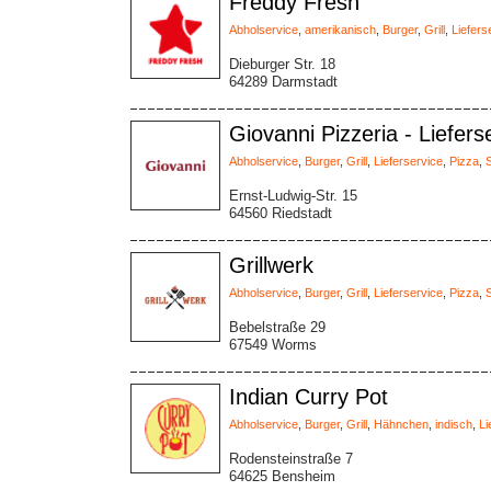
Freddy Fresh
Abholservice
,
amerikanisch
,
Burger
,
Grill
,
Liefers
Dieburger Str. 18
64289 Darmstadt
Giovanni Pizzeria - Liefers
Abholservice
,
Burger
,
Grill
,
Lieferservice
,
Pizza
,
S
Ernst-Ludwig-Str. 15
64560 Riedstadt
Grillwerk
Abholservice
,
Burger
,
Grill
,
Lieferservice
,
Pizza
,
Bebelstraße 29
67549 Worms
Indian Curry Pot
Abholservice
,
Burger
,
Grill
,
Hähnchen
,
indisch
,
Li
Rodensteinstraße 7
64625 Bensheim