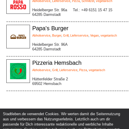
Abholservice
,
Lieferservice
,
Pizza
,
Schnitzel
,
vegetarisch
Heidelberger Str. 96a
Tel.: +49 6151 15 47 15
64285 Darmstadt
Papa's Burger
Abholservice
,
Burger
,
Grill
,
Lieferservice
,
Vegan
,
vegetarisch
Heidelberger Str. 96A
64285 Darmstadt
Pizzeria Hemsbach
Abholservice
,
Grill
,
Lieferservice
,
Pizza
,
vegetarisch
Hüttenfelder Straße 2
69502 Hemsbach
Stadtleben.de verwendet Cookies. Wir werten damit die Seitennutzung
aus und verbessern das Nutzungserlebnis. Letztlich auch um dir
Service und Support
Kunden und Partner
passende für Dich interessante redaktionelle und werbliche Inhalte
Kontakt
Events eintragen