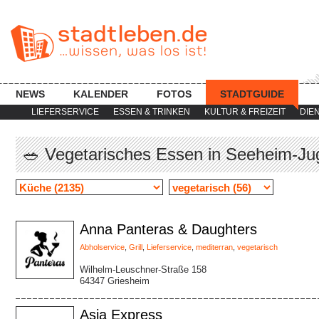
NEWS
KALENDER
FOTOS
STADTGUIDE
LIEFERSERVICE
ESSEN & TRINKEN
KULTUR & FREIZEIT
DIE
🥗 Vegetarisches Essen in Seeheim-J
Anna Panteras & Daughters
Abholservice
,
Grill
,
Lieferservice
,
mediterran
,
vegetarisch
Wilhelm-Leuschner-Straße 158
64347 Griesheim
Asia Express