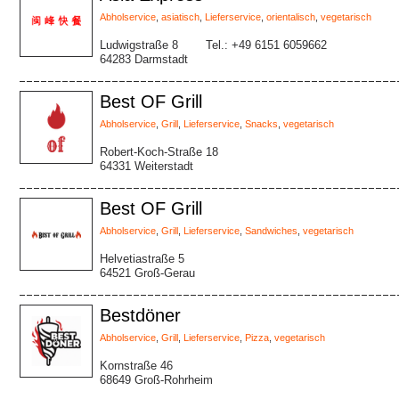
Abholservice
,
asiatisch
,
Lieferservice
,
orientalisch
,
vegetarisch
Ludwigstraße 8
Tel.: +49 6151 6059662
64283 Darmstadt
Best OF Grill
Abholservice
,
Grill
,
Lieferservice
,
Snacks
,
vegetarisch
Robert-Koch-Straße 18
64331 Weiterstadt
Best OF Grill
Abholservice
,
Grill
,
Lieferservice
,
Sandwiches
,
vegetarisch
Helvetiastraße 5
64521 Groß-Gerau
Bestdöner
Abholservice
,
Grill
,
Lieferservice
,
Pizza
,
vegetarisch
Kornstraße 46
68649 Groß-Rohrheim