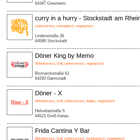
64347 Griesheim
curry in a hurry - Stockstadt am Rhei
Lieferservice
,
orientalisch
,
vegetarisch
Lindenstraße 26
64589 Stockstadt
Döner King by Memo
Abholservice
,
Grill
,
Lieferservice
,
vegetarisch
Bismarckstraße 61
64293 Darmstadt
Döner - X
Abholservice
,
Grill
,
Lieferservice
,
Salate
,
vegetarisch
Helvetiastraße 5
64521 Groß-Gerau
Frida Cantina Y Bar
Abholservice
,
Grill
,
Lieferservice
,
mexikanisch
,
vegetarisch