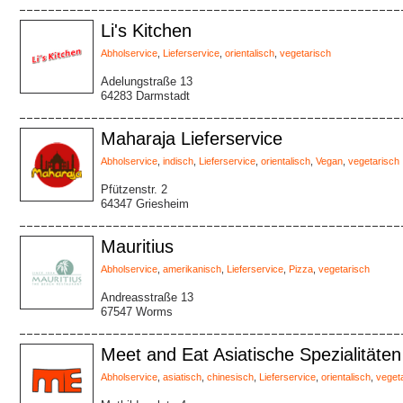
Li's Kitchen
Abholservice
,
Lieferservice
,
orientalisch
,
vegetarisch
Adelungstraße 13
64283 Darmstadt
Maharaja Lieferservice
Abholservice
,
indisch
,
Lieferservice
,
orientalisch
,
Vegan
,
vegetarisch
Pfützenstr. 2
64347 Griesheim
Mauritius
Abholservice
,
amerikanisch
,
Lieferservice
,
Pizza
,
vegetarisch
Andreasstraße 13
67547 Worms
Meet and Eat Asiatische Spezialitäten
Abholservice
,
asiatisch
,
chinesisch
,
Lieferservice
,
orientalisch
,
veget