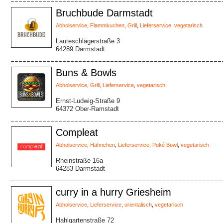
Bruchbude Darmstadt
Abholservice
,
Flammkuchen
,
Grill
,
Lieferservice
,
vegetarisch
Lauteschlägerstraße 3
64289 Darmstadt
Buns & Bowls
Abholservice
,
Grill
,
Lieferservice
,
vegetarisch
Ernst-Ludwig-Straße 9
64372 Ober-Ramstadt
Compleat
Abholservice
,
Hähnchen
,
Lieferservice
,
Poké Bowl
,
vegetarisch
Rheinstraße 16a
64283 Darmstadt
curry in a hurry Griesheim
Abholservice
,
Lieferservice
,
orientalisch
,
vegetarisch
Hahlgartenstraße 72