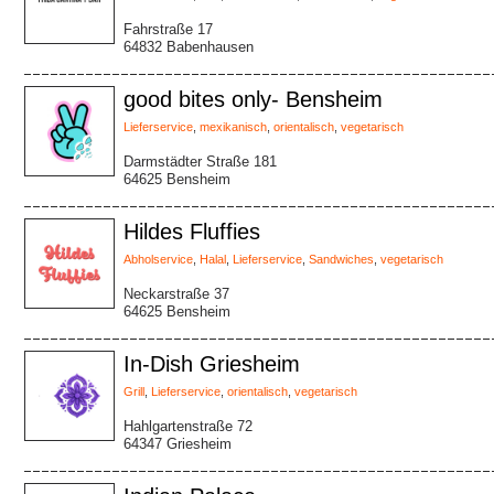
Fahrstraße 17
64832 Babenhausen
good bites only- Bensheim
Lieferservice
,
mexikanisch
,
orientalisch
,
vegetarisch
Darmstädter Straße 181
64625 Bensheim
Hildes Fluffies
Abholservice
,
Halal
,
Lieferservice
,
Sandwiches
,
vegetarisch
Neckarstraße 37
64625 Bensheim
In-Dish Griesheim
Grill
,
Lieferservice
,
orientalisch
,
vegetarisch
Hahlgartenstraße 72
64347 Griesheim