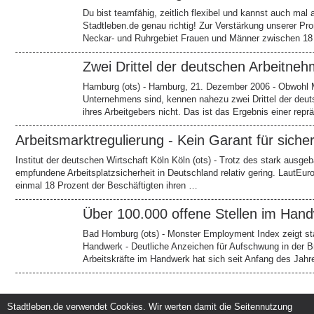
Du bist teamfähig, zeitlich flexibel und kannst auch ma
Stadtleben.de genau richtig! Zur Verstärkung unserer P
Neckar- und Ruhrgebiet Frauen und Männer zwischen 18 
Zwei Drittel der deutschen Arbeitne
Hamburg (ots) - Hamburg, 21. Dezember 2006 - Obwohl Mi
Unternehmens sind, kennen nahezu zwei Drittel der deut
ihres Arbeitgebers nicht. Das ist das Ergebnis einer rep
Arbeitsmarktregulierung - Kein Garant für siche
Institut der deutschen Wirtschaft Köln Köln (ots) - Trotz des stark ausg
empfundene Arbeitsplatzsicherheit in Deutschland relativ gering. LautEur
einmal 18 Prozent der Beschäftigten ihren …
Über 100.000 offene Stellen im Han
Bad Homburg (ots) - Monster Employment Index zeigt st
Handwerk - Deutliche Anzeichen für Aufschwung in der B
Arbeitskräfte im Handwerk hat sich seit Anfang des Jah
Stadtleben.de verwendet Cookies. Wir werten damit die Seitennutzung