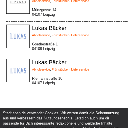
Abholservice
,
Frühstücken
,
Lieferservice
Münzgasse 14
04107 Leipzig
Lukas Bäcker
Abholservice
,
Frühstücken
,
Lieferservice
Goethestraße 1
04109 Leipzig
Lukas Bäcker
Abholservice
,
Frühstücken
,
Lieferservice
Riemannstraße 10
04107 Leipzig
Stadtleben.de verwendet Cookies. Wir werten damit die Seitennutzung
aus und verbessern das Nutzungserlebnis. Letztlich auch um dir
Service und Support
Kunden und Partner
passende für Dich interessante redaktionelle und werbliche Inhalte
Kontakt
Events eintragen