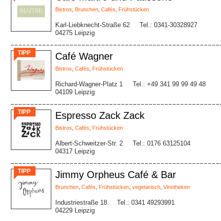
Bistros
,
Brunchen
,
Cafés
,
Frühstücken
Karl-Liebknecht-Straße 62
Tel.: 0341-30328927
04275 Leipzig
TIPP
Café Wagner
Bistros
,
Cafés
,
Frühstücken
Richard-Wagner-Platz 1
Tel.: +49 341 99 99 49 48
04109 Leipzig
TIPP
Espresso Zack Zack
Bistros
,
Cafés
,
Frühstücken
Albert-Schweitzer-Str. 2
Tel.: 0176 63125104
04317 Leipzig
TIPP
Jimmy Orpheus Café & Bar
Brunchen
,
Cafés
,
Frühstücken
,
vegetarisch
,
Vinotheken
Industriestraße 18
Tel.: 0341 49293991
04229 Leipzig