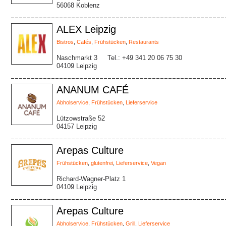
56068 Koblenz
ALEX Leipzig
Bistros
,
Cafés
,
Frühstücken
,
Restaurants
Naschmarkt 3
Tel.: +49 341 20 06 75 30
04109 Leipzig
ANANUM CAFÉ
Abholservice
,
Frühstücken
,
Lieferservice
Lützowstraße 52
04157 Leipzig
Arepas Culture
Frühstücken
,
glutenfrei
,
Lieferservice
,
Vegan
Richard-Wagner-Platz 1
04109 Leipzig
Arepas Culture
Abholservice
,
Frühstücken
,
Grill
,
Lieferservice