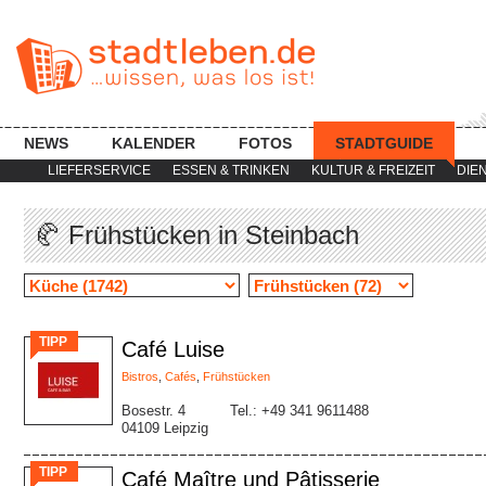
NEWS
KALENDER
FOTOS
STADTGUIDE
LIEFERSERVICE
ESSEN & TRINKEN
KULTUR & FREIZEIT
DIE
🥐 Frühstücken in Steinbach
TIPP
Café Luise
Bistros
,
Cafés
,
Frühstücken
Bosestr. 4
Tel.: +49 341 9611488
04109 Leipzig
TIPP
Café Maître und Pâtisserie