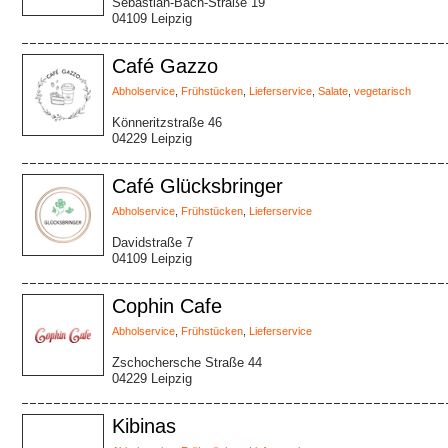
Sebastian-Bach-Straße 19
04109 Leipzig
Café Gazzo
Abholservice
,
Frühstücken
,
Lieferservice
,
Salate
,
vegetarisch
Könneritzstraße 46
04229 Leipzig
Café Glücksbringer
Abholservice
,
Frühstücken
,
Lieferservice
Davidstraße 7
04109 Leipzig
Cophin Cafe
Abholservice
,
Frühstücken
,
Lieferservice
Zschochersche Straße 44
04229 Leipzig
Kibinas