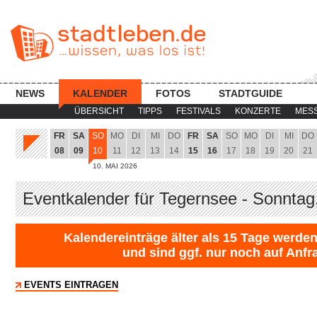
NEWS
KALENDER
FOTOS
STADTGUIDE
ÜBERSICHT
TIPPS
FESTIVALS
KONZERTE
MES
FR
SA
SO
MO
DI
MI
DO
FR
SA
SO
MO
DI
MI
DO
08
09
10
11
12
13
14
15
16
17
18
19
20
21
10. MAI 2026
Eventkalender für Tegernsee - Sonntag
Kalendereinträge älter als 15 Tage werden
und sind ggf. nur noch auf Anfr
EVENTS EINTRAGEN