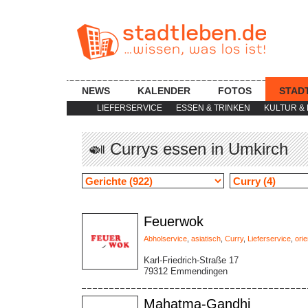
NEWS
KALENDER
FOTOS
STAD
LIEFERSERVICE
ESSEN & TRINKEN
KULTUR & 
🍛 Currys essen in Umkirch
Feuerwok
Abholservice
,
asiatisch
,
Curry
,
Lieferservice
,
orie
Karl-Friedrich-Straße 17
79312 Emmendingen
Mahatma-Gandhi