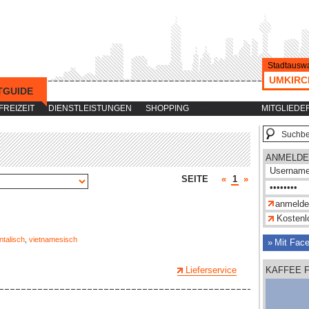
Stadtauswa
UMKIRC
TGUIDE
-->
FREIZEIT
DIENSTLEISTUNGEN
SHOPPING
MITGLIEDE
ANMELDE
SEITE
«
1
»
Kostenlo
ntalisch
,
vietnamesisch
Mit Fac
Lieferservice
KAFFEE 