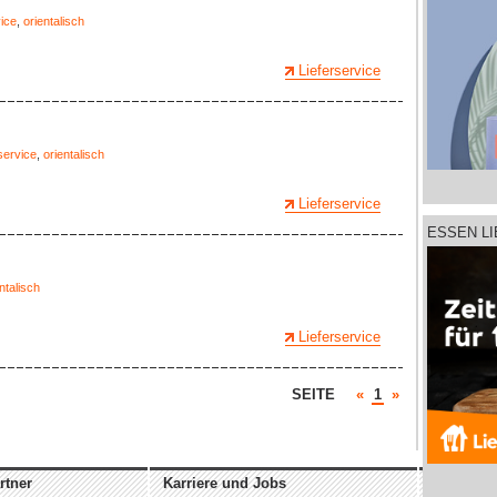
vice
,
orientalisch
Lieferservice
service
,
orientalisch
Lieferservice
ESSEN L
ntalisch
Lieferservice
SEITE
«
1
»
rtner
Karriere und Jobs
Unterne