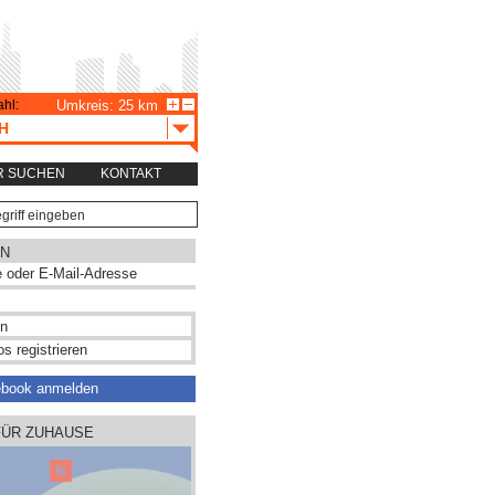
hl:
Umkreis: 25 km
H
R SUCHEN
KONTAKT
N
s registrieren
ebook anmelden
FÜR ZUHAUSE