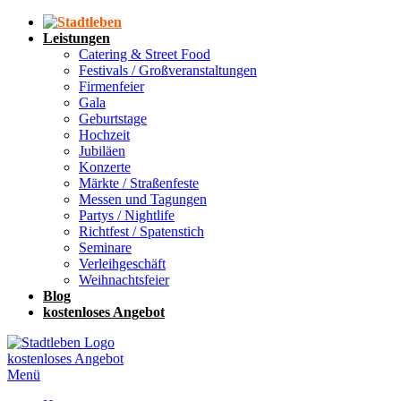
Leistungen
Catering & Street Food
Festivals / Großveranstaltungen
Firmenfeier
Gala
Geburtstage
Hochzeit
Jubiläen
Konzerte
Märkte / Straßenfeste
Messen und Tagungen
Partys / Nightlife
Richtfest / Spatenstich
Seminare
Verleihgeschäft
Weihnachtsfeier
Blog
kostenloses Angebot
kostenloses Angebot
Menü