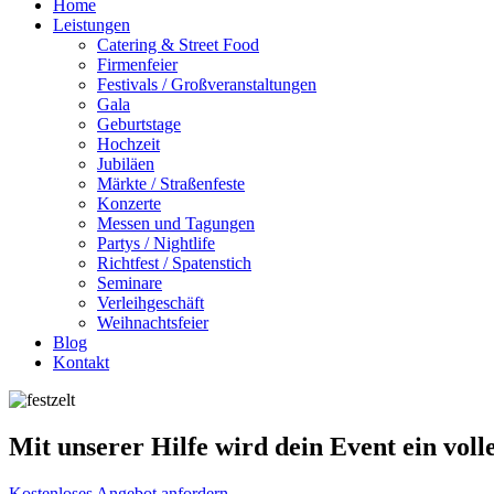
Home
Leistungen
Catering & Street Food
Firmenfeier
Festivals / Großveranstaltungen
Gala
Geburtstage
Hochzeit
Jubiläen
Märkte / Straßenfeste
Konzerte
Messen und Tagungen
Partys / Nightlife
Richtfest / Spatenstich
Seminare
Verleihgeschäft
Weihnachtsfeier
Blog
Kontakt
Mit unserer Hilfe wird dein Event ein voll
Kostenloses Angebot anfordern