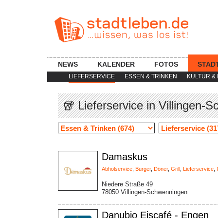
NEWS
KALENDER
FOTOS
STAD
LIEFERSERVICE
ESSEN & TRINKEN
KULTUR & 
🥡 Lieferservice in Villingen-
Damaskus
Abholservice
,
Burger
,
Döner
,
Grill
,
Lieferservice
,
Niedere Straße 49
78050 Villingen-Schwenningen
Danubio Eiscafé - Engen