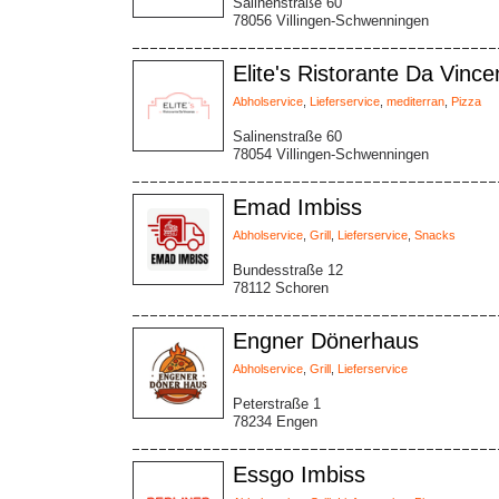
Salinenstraße 60
78056 Villingen-Schwenningen
Elite's Ristorante Da Vinc
Abholservice
,
Lieferservice
,
mediterran
,
Pizza
Salinenstraße 60
78054 Villingen-Schwenningen
Emad Imbiss
Abholservice
,
Grill
,
Lieferservice
,
Snacks
Bundesstraße 12
78112 Schoren
Engner Dönerhaus
Abholservice
,
Grill
,
Lieferservice
Peterstraße 1
78234 Engen
Essgo Imbiss