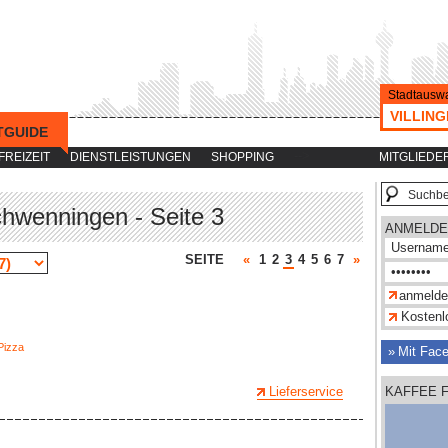
Stadtauswa
VILLIN
TGUIDE
-->
FREIZEIT
DIENSTLEISTUNGEN
SHOPPING
MITGLIEDE
Schwenningen - Seite 3
ANMELDE
SEITE
«
1
2
3
4
5
6
7
»
Kostenlo
Pizza
Mit Fac
Lieferservice
KAFFEE 