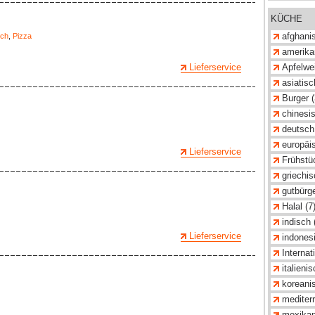
KÜCHE
afghanis
sch
,
Pizza
amerika
Lieferservice
Apfelwei
asiatisc
Burger (
chinesis
deutsch
europäis
Lieferservice
Frühstü
griechis
gutbürge
Halal (7
indisch 
Lieferservice
indonesi
Internat
italienis
koreanis
mediterr
mexikan