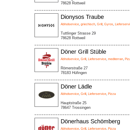
78628 Rottweil
Dionysos Traube
Abholservice
,
griechisch
,
Grill
,
Gyros
,
Lieferserv
Tuttlinger Strasse 29
78628 Rottweil
Döner Grill Stüble
Abholservice
,
Grill
,
Lieferservice
,
mediterran
,
Piz
Römerstraße 27
78183 Hüfingen
Döner Lädle
Abholservice
,
Grill
,
Lieferservice
,
Pizza
Hauptstraße 25
78647 Trossingen
Dönerhaus Schömberg
Abholservice
,
Grill
,
Lieferservice
,
Pizza