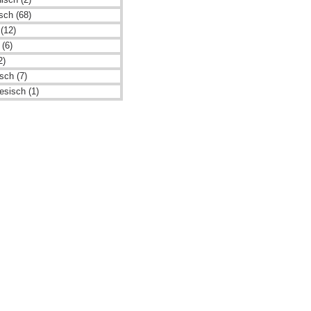
isch (68)
(12)
 (6)
2)
sch (7)
esisch (1)