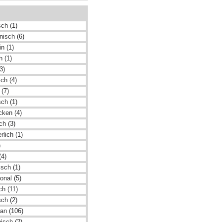
ch (1)
nisch (6)
n (1)
h (1)
3)
ch (4)
 (7)
ch (1)
cken (4)
ch (3)
rlich (1)
)
(4)
sch (1)
ional (5)
ch (11)
ch (2)
an (106)
isch (2)