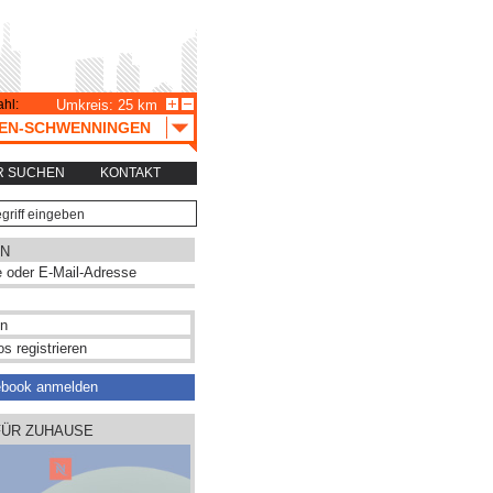
hl:
Umkreis: 25 km
GEN-SCHWENNINGEN
R SUCHEN
KONTAKT
N
s registrieren
ebook anmelden
FÜR ZUHAUSE