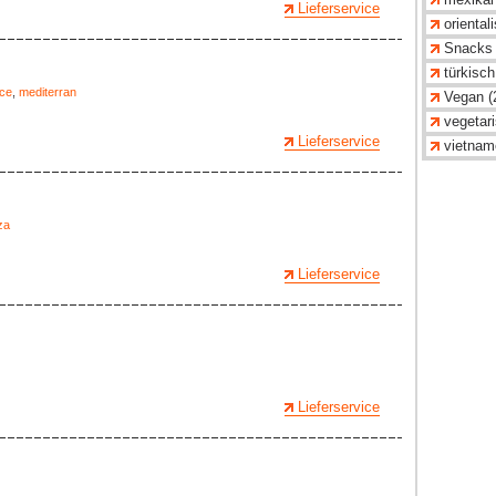
Lieferservice
oriental
Snacks 
türkisch
ice
,
mediterran
Vegan (
vegetari
Lieferservice
vietnam
za
Lieferservice
Lieferservice