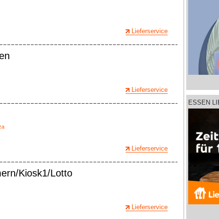
Lieferservice
den
Lieferservice
ESSEN L
za
Lieferservice
mern/Kiosk1/Lotto
Lieferservice