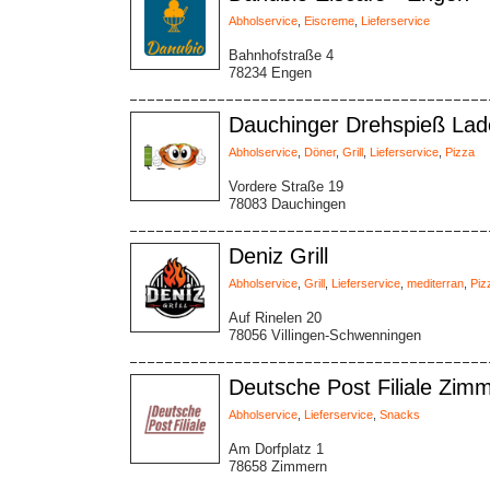
Abholservice
,
Eiscreme
,
Lieferservice
Bahnhofstraße 4
78234 Engen
Dauchinger Drehspieß La
Abholservice
,
Döner
,
Grill
,
Lieferservice
,
Pizza
Vordere Straße 19
78083 Dauchingen
Deniz Grill
Abholservice
,
Grill
,
Lieferservice
,
mediterran
,
Piz
Auf Rinelen 20
78056 Villingen-Schwenningen
Deutsche Post Filiale Zim
Abholservice
,
Lieferservice
,
Snacks
Am Dorfplatz 1
78658 Zimmern