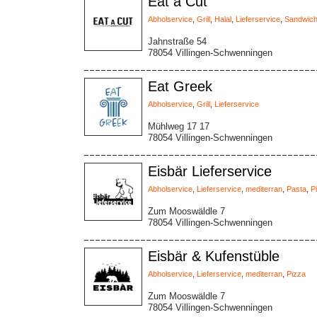
Eat a Cut
Abholservice
,
Grill
,
Halal
,
Lieferservice
,
Sandwic
Jahnstraße 54
78054 Villingen-Schwenningen
Eat Greek
Abholservice
,
Grill
,
Lieferservice
Mühlweg 17 17
78054 Villingen-Schwenningen
Eisbär Lieferservice
Abholservice
,
Lieferservice
,
mediterran
,
Pasta
,
P
Zum Mooswäldle 7
78054 Villingen-Schwenningen
Eisbär & Kufenstüble
Abholservice
,
Lieferservice
,
mediterran
,
Pizza
Zum Mooswäldle 7
78054 Villingen-Schwenningen