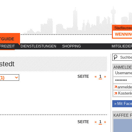
Stadtauswa
WENNIN
TGUIDE
-->
FREIZEIT
DIENSTLEISTUNGEN
SHOPPING
MITGLIEDE
stedt
ANMELDE
SEITE
«
1
»
Kostenlo
Mit Fac
KAFFEE 
SEITE
«
1
»