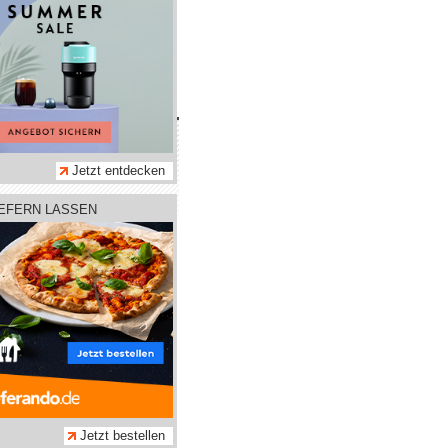
hmen
tz
Jetzt entdecken
m
IEFERN LASSEN
adtleben GmbH
Jetzt bestellen