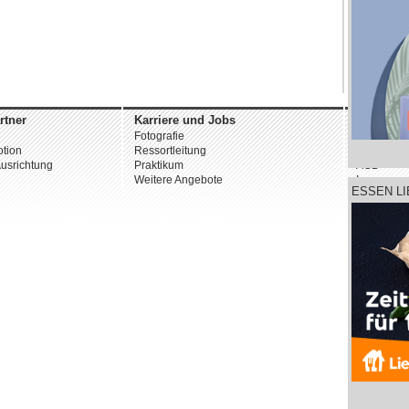
rtner
Karriere und Jobs
Unterne
Fotografie
Über uns
tion
Ressortleitung
Datenschu
usrichtung
Praktikum
AGB
Weitere Angebote
Impressu
ESSEN L
© 2026 st