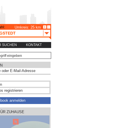
hl:
Umkreis: 25 km
GSTEDT
R SUCHEN
KONTAKT
N
s registrieren
ebook anmelden
FÜR ZUHAUSE