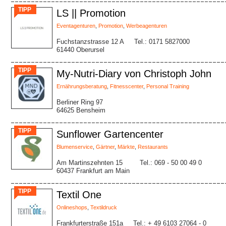
TIPP
LS || Promotion
Eventagenturen
,
Promotion
,
Werbeagenturen
Fuchstanzstrasse 12 A
Tel.: 0171 5827000
61440 Oberursel
TIPP
My-Nutri-Diary von Christoph John
Ernährungsberatung
,
Fitnesscenter
,
Personal Training
Berliner Ring 97
64625 Bensheim
TIPP
Sunflower Gartencenter
Blumenservice
,
Gärtner
,
Märkte
,
Restaurants
Am Martinszehnten 15
Tel.: 069 - 50 00 49 0
60437 Frankfurt am Main
TIPP
Textil One
Onlineshops
,
Textildruck
Frankfurterstraße 151a
Tel.: + 49 6103 27064 - 0