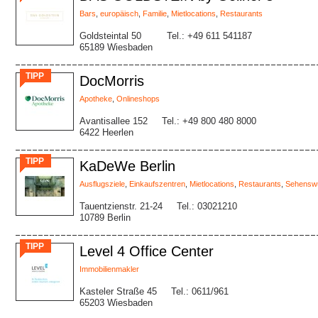
Bars
,
europäisch
,
Familie
,
Mietlocations
,
Restaurants
Goldsteintal 50
Tel.: +49 611 541187
65189 Wiesbaden
TIPP
DocMorris
Apotheke
,
Onlineshops
Avantisallee 152
Tel.: +49 800 480 8000
6422 Heerlen
TIPP
KaDeWe Berlin
Ausflugsziele
,
Einkaufszentren
,
Mietlocations
,
Restaurants
,
Sehenswü
Tauentzienstr. 21-24
Tel.: 03021210
10789 Berlin
TIPP
Level 4 Office Center
Immobilienmakler
Kasteler Straße 45
Tel.: 0611/961
65203 Wiesbaden