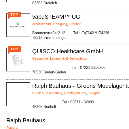
63303 Dreieich
TIPP
vapuSTEAM™ UG
Arbeitsschutz
,
Reinigung
,
Zubehör
Brunnenstraße 21/2
Tel.: (0)7642 9174238
79312 Emmendingen
TIPP
QUISCO Healthcare GmbH
Gesundheit
,
Lebensmittel
,
Onlineshops
Tel.: 07221 9950260
76530 Baden-Baden
Ralph Bauhaus - Greens Modelagent
Druck & Beschriftung
,
Eventagenturen
,
Fotograf
Tel.: 02871 - 32480
46395 Bocholt
Ralph Bauhaus
Fotograf