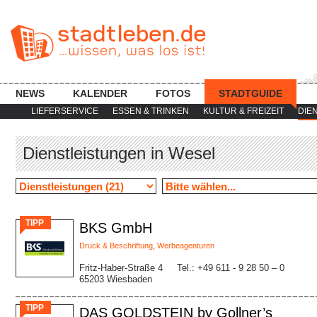
NEWS
KALENDER
FOTOS
STADTGUIDE
LIEFERSERVICE
ESSEN & TRINKEN
KULTUR & FREIZEIT
DIE
Dienstleistungen in Wesel
TIPP
BKS GmbH
Druck & Beschriftung
,
Werbeagenturen
Fritz-Haber-Straße 4
Tel.: +49 611 - 9 28 50 – 0
65203 Wiesbaden
TIPP
DAS GOLDSTEIN by Gollner’s