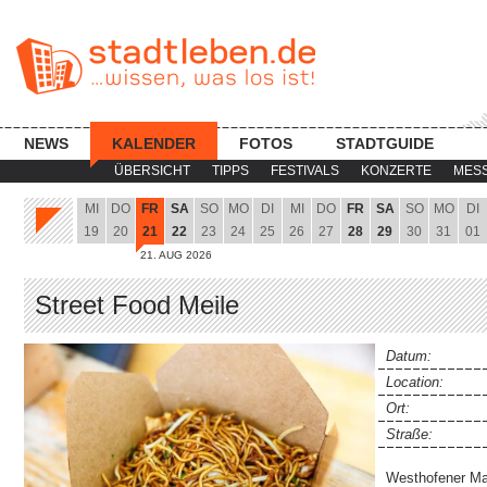
NEWS
KALENDER
FOTOS
STADTGUIDE
ÜBERSICHT
TIPPS
FESTIVALS
KONZERTE
MES
MI
DO
FR
SA
SO
MO
DI
MI
DO
FR
SA
SO
MO
DI
19
20
21
22
23
24
25
26
27
28
29
30
31
01
21. AUG 2026
Street Food Meile
Datum:
Location:
Ort:
Straße:
Westhofener Ma