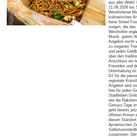
aus aller Welt// 
21.08.2026 bis 
Westhofener Mar
kulinarisches An
feine Street Foo
sorgen, die das
Westhofen ergän
Musik, gutem W
Angebot reicht 
zu veganen Tren
und jeden Geldb
über den tradit
Anschluss ein l
Freunden und de
Unterhaltung is
DJ für die pas
regionale Künstl
Angebot wird no
hier für jeden 
Stadtleben Gmb
wie die Raketen
Genuss-Tage im
geht bereits jet
offenen Armen e
diesen Standort
dynamischen Zei
Selbstverständli
zusammen. Der W