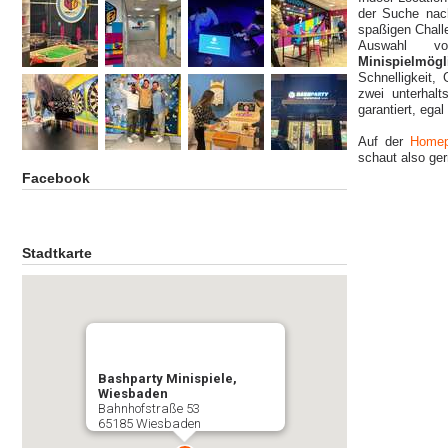
der Suche nac
spaßigen Chall
Auswahl 
Minispielmögl
Schnelligkeit,
zwei unterhal
garantiert, ega
Auf der
Home
schaut also ger
Facebook
Stadtkarte
Bashparty Minispiele,
Wiesbaden
Bahnhofstraße 53
65185 Wiesbaden