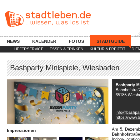
NEWS
KALENDER
FOTOS
STADTGUIDE
LIEFERSERVICE
ESSEN & TRINKEN
KULTUR & FREIZEIT
DIE
Bashparty Minispiele, Wiesbaden
Bashparty M
Bahnhofstraß
65185 Wiesb
info@bashpar
https://www.b
Am
5. Dezemb
Impressionen
Bahnhofstraß
Indoor-Location