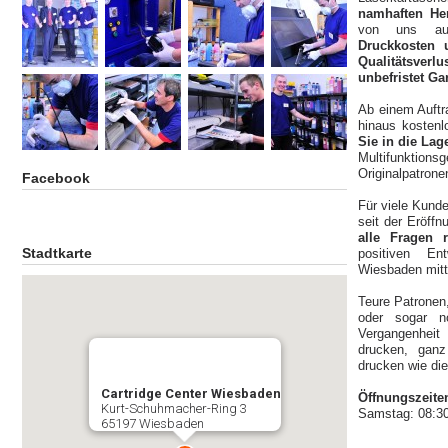
namhaften Her
von uns auf
Druckkosten
Qualitätsverlu
unbefristet Ga
Ab einem Auftra
hinaus kostenl
Sie in die Lag
Multifunktio
Originalpatrone
Facebook
Für viele Kund
seit der Eröff
alle Fragen
Stadtkarte
positiven En
Wiesbaden mittl
Teure Patronen,
oder sogar 
Vergangenheit 
drucken, ganz
drucken wie die
Cartridge Center Wiesbaden
Öffnungszeite
Kurt-Schuhmacher-Ring 3
Samstag: 08:30
65197 Wiesbaden