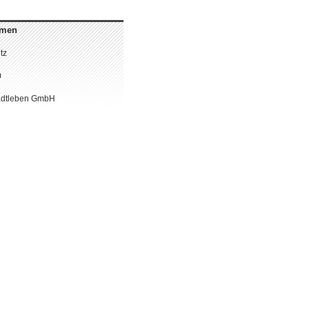
hmen
tz
m
adtleben GmbH