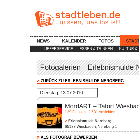
NEWS
KALENDER
FOTOS
STAD
LIEFERSERVICE
ESSEN & TRINKEN
KULTUR & 
Fotogalerien - Erlebnismulde
ZURÜCK ZU ERLEBNISMULDE NEROBERG
Dienstag, 13.07.2010
MordART – Tatort Wiesba
129 Fotos mit 2.631 Ansichten
Erlebnismulde Neroberg
65183 Wiesbaden, Neroberg 1
ALS FOTOGRAF BEWERBEN