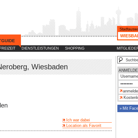
Stadtauswa
WIESBA
TGUIDE
-->
FREIZEIT
DIENSTLEISTUNGEN
SHOPPING
MITGLIEDE
 Neroberg, Wiesbaden
ANMELDE
Kostenlo
den
Mit Fac
Ich war dabei
Location als Favorit