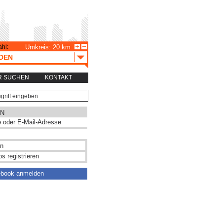
hl:
Umkreis: 20 km
DEN
R SUCHEN
KONTAKT
N
s registrieren
ebook anmelden