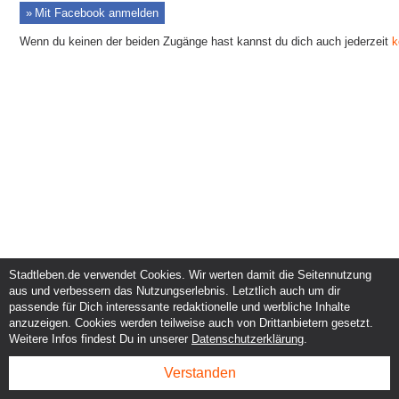
Mit Facebook anmelden
Wenn du keinen der beiden Zugänge hast kannst du dich auch jederzeit
k
Stadtleben.de verwendet Cookies. Wir werten damit die Seitennutzung
Service und Support
Kunden und Partner
aus und verbessern das Nutzungserlebnis. Letztlich auch um dir
Kontakt
Events eintragen
passende für Dich interessante redaktionelle und werbliche Inhalte
Hilfe
Werbung & Promotion
Instagram
Eventplanung & Ausrichtung
anzuzeigen. Cookies werden teilweise auch von Drittanbietern gesetzt.
Facebook
Dienstleistungen
Weitere Infos findest Du in unserer
Datenschutzerklärung
.
Verstanden