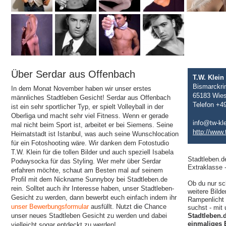
Über Serdar aus Offenbach
T.W. Klei
Bismarckri
In dem Monat November haben wir unser erstes
65183 Wie
männliches Stadtleben Gesicht! Serdar aus Offenbach
Telefon +4
ist ein sehr sportlicher Typ, er spielt Volleyball in der
Oberliga und macht sehr viel Fitness. Wenn er gerade
info@tw-kl
mal nicht beim Sport ist, arbeitet er bei Siemens. Seine
http://www.
Heimatstadt ist Istanbul, was auch seine Wunschlocation
für ein Fotoshooting wäre. Wir danken dem Fotostudio
T.W. Klein für die tollen Bilder und auch speziell Isabela
Stadtleben.d
Podwysocka für das Styling. Wer mehr über Serdar
Extraklasse 
erfahren möchte, schaut am Besten mal auf seinem
Profil mit dem Nickname Sunnyboy bei Stadtleben.de
Ob du nur sc
rein. Solltet auch ihr Interesse haben, unser Stadtleben-
weitere Bilde
Gesicht zu werden, dann bewerbt euch einfach indem ihr
Rampenlicht 
unser Bewerbungsformular
ausfüllt. Nutzt die Chance
suchst - mit
unser neues Stadtleben Gesicht zu werden und dabei
Stadtleben.
einmaliges 
vielleicht sogar entdeckt zu werden!