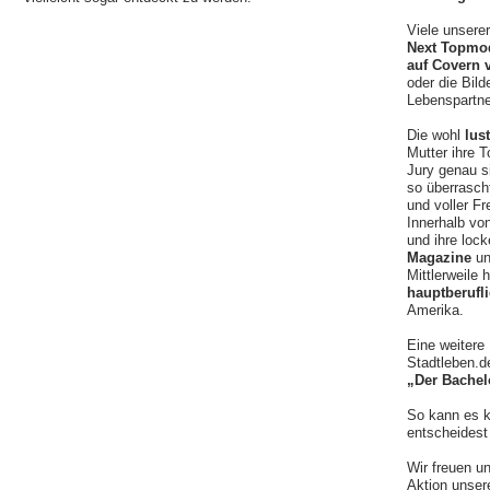
Viele unsere
Next Topmo
auf Covern 
oder die Bil
Lebenspartne
Die wohl
lus
Mutter ihre 
Jury genau s
so überrasch
und voller Fr
Innerhalb vo
und ihre loc
Magazine
un
Mittlerweile
hauptberufli
Amerika.
Eine weitere
Stadtleben.d
„Der Bachel
So kann es k
entscheidest 
Wir freuen u
Aktion unse