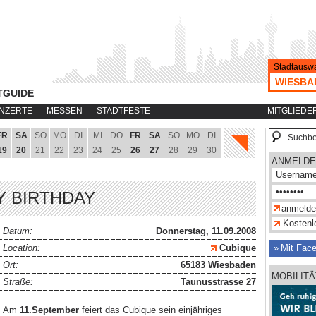
Stadtauswa
WIESBA
TGUIDE
NZERTE
MESSEN
STADTFESTE
MITGLIEDE
FR
SA
SO
MO
DI
MI
DO
FR
SA
SO
MO
DI
19
20
21
22
23
24
25
26
27
28
29
30
ANMELDE
Y BIRTHDAY
Kostenlo
Datum:
Donnerstag, 11.09.2008
Location:
Cubique
Mit Fac
Ort:
65183 Wiesbaden
MOBILITA
Straße:
Taunusstrasse 27
Am
11.September
feiert das Cubique sein einjähriges