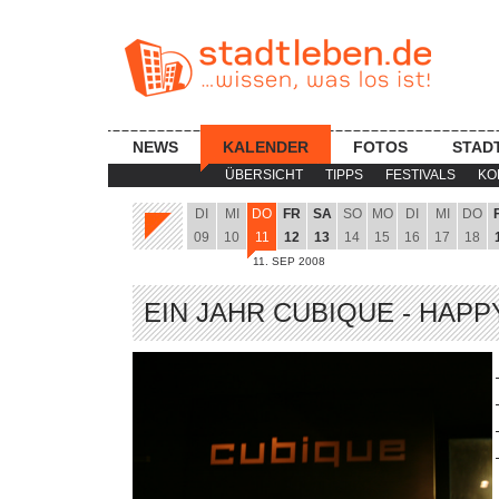
NEWS
KALENDER
FOTOS
STAD
ÜBERSICHT
TIPPS
FESTIVALS
KO
DI
MI
DO
FR
SA
SO
MO
DI
MI
DO
09
10
11
12
13
14
15
16
17
18
11. SEP 2008
EIN JAHR CUBIQUE - HAPP