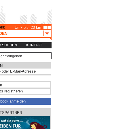
hl:
Umkreis: 20 km
DEN
R SUCHEN
KONTAKT
N
s registrieren
ebook anmelden
̈TSPARTNER