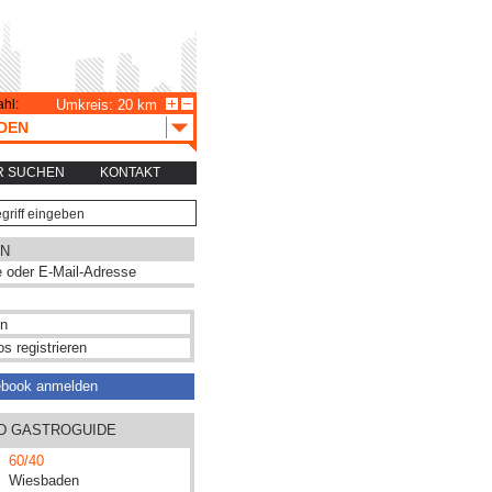
hl:
Umkreis: 20 km
DEN
R SUCHEN
KONTAKT
N
s registrieren
ebook anmelden
ND GASTROGUIDE
60/40
Wiesbaden