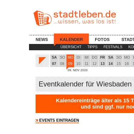
NEWS
KALENDER
FOTOS
STAD
ÜBERSICHT
TIPPS
FESTIVALS
KO
SA
SO
MO
DI
MI
DO
FR
SA
SO
MO
07
08
09
10
11
12
13
14
15
16
09. NOV 2020
Eventkalender für Wiesbaden 
Kalendereinträge älter als 15 
und sind ggf. nur no
EVENTS EINTRAGEN