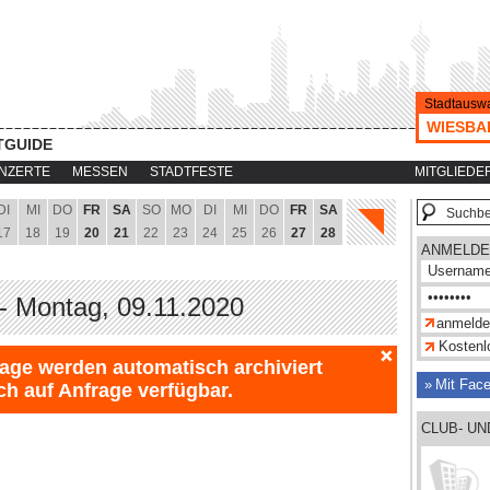
Stadtauswa
WIESBA
TGUIDE
NZERTE
MESSEN
STADTFESTE
MITGLIEDE
DI
MI
DO
FR
SA
SO
MO
DI
MI
DO
FR
SA
17
18
19
20
21
22
23
24
25
26
27
28
ANMELDE
- Montag, 09.11.2020
Kostenlo
Tage werden automatisch archiviert
Mit Fac
ch auf Anfrage verfügbar.
CLUB- U