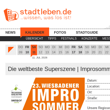
NEWS
KALENDER
FOTOS
STADTGUIDE
ÜBERSICHT
TIPPS
FESTIVALS
KONZERTE
MES
DO
FR
SA
SO
MO
DI
MI
DO
FR
SA
SO
MO
DI
MI
09
10
11
12
13
14
15
16
17
18
19
20
21
22
11. JUL 2026
Die weltbeste Superszene | Improsom
Datum:
Location:
Ort:
Straße:
Unsere Regisseu