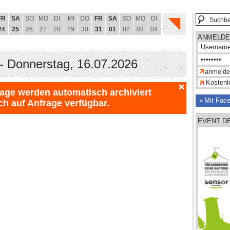
FR
SA
SO
MO
DI
MI
DO
FR
SA
SO
MO
DI
24
25
26
27
28
29
30
31
01
02
03
04
ANMELDE
- Donnerstag, 16.07.2026
Kostenlo
Tage werden automatisch archiviert
Mit Fac
ch auf Anfrage verfügbar.
EVENT D