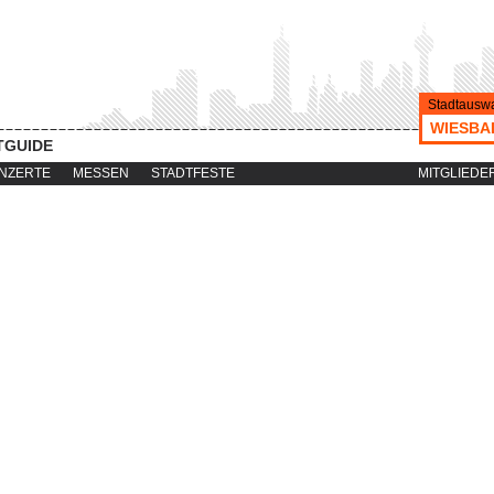
Stadtauswa
WIESBA
TGUIDE
NZERTE
MESSEN
STADTFESTE
MITGLIEDE