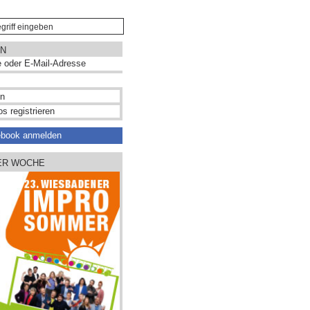
N
s registrieren
ebook anmelden
ER WOCHE