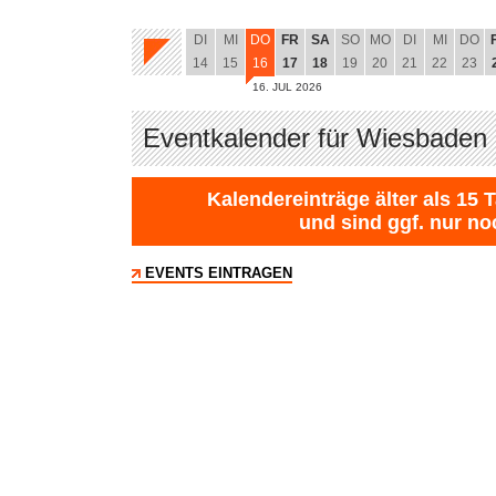
DI
MI
DO
FR
SA
SO
MO
DI
MI
DO
14
15
16
17
18
19
20
21
22
23
16. JUL 2026
Eventkalender für Wiesbaden 
Kalendereinträge älter als 15 
und sind ggf. nur no
EVENTS EINTRAGEN