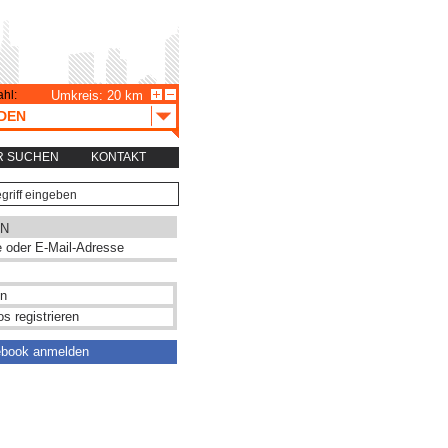
hl:
Umkreis: 20 km
DEN
R SUCHEN
KONTAKT
N
s registrieren
ebook anmelden