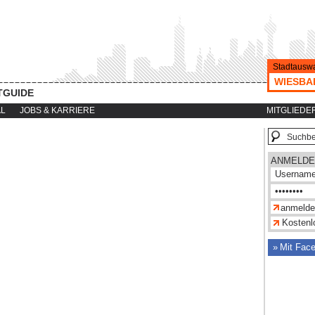
Stadtauswa
WIESBA
TGUIDE
AL
JOBS & KARRIERE
MITGLIEDE
ANMELDE
Kostenlo
Mit Fac