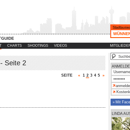
Stadtauswa
WÜNNE
TGUIDE
T
CHARTS
SHOOTINGS
VIDEOS
MITGLIEDE
- Seite 2
ANMELDE
SEITE
«
1
2
3
4
5
»
Kostenlo
Mit Fac
LINDA A