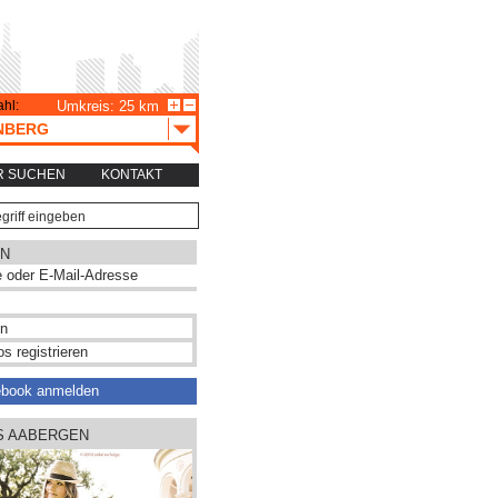
hl:
Umkreis: 25 km
NBERG
R SUCHEN
KONTAKT
N
s registrieren
ebook anmelden
US AABERGEN