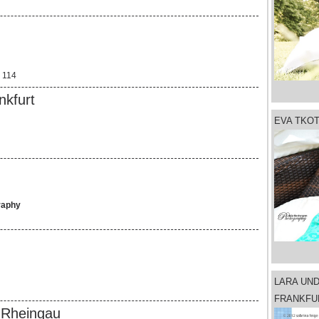
e 114
kfurt
EVA TKO
raphy
LARA UN
FRANKFU
 Rheingau