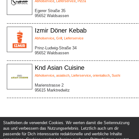
Abholservice
,
Lieferservice
,
Pizza
Egerer Straße 35
95652 Waldsassen
Izmir Döner Kebab
Abholservice
,
Grill
,
Lieferservice
Prinz-Ludwig-Straße 34
95652 Waldsassen
Knd Asian Cuisine
Abholservice
,
asiatisch
,
Lieferservice
,
orientalisch
,
Sushi
Marienstrasse 2
95615 Marktredwitz
Stadtleben.de verwendet Cookies. Wir werten damit die Seitennutzung
aus und verbessern das Nutzungserlebnis. Letztlich auch um dir
Service und Support
Kunden und Partner
passende für Dich interessante redaktionelle und werbliche Inhalte
Kontakt
Events eintragen