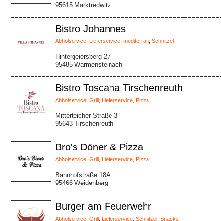
95615 Marktredwitz
Bistro Johannes
Abholservice
,
Lieferservice
,
mediterran
,
Schnitzel
Hintergeiersberg 27
95485 Warmensteinach
Bistro Toscana Tirschenreuth
Abholservice
,
Grill
,
Lieferservice
,
Pizza
Mitterteicher Straße 3
95643 Tirschenreuth
Bro's Döner & Pizza
Abholservice
,
Grill
,
Lieferservice
,
Pizza
Bahnhofstraße 18A
95466 Weidenberg
Burger am Feuerwehr
Abholservice
,
Grill
,
Lieferservice
,
Schnitzel
,
Snacks