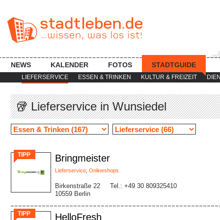
NEWS
KALENDER
FOTOS
STADTGUIDE
LIEFERSERVICE
ESSEN & TRINKEN
KULTUR & FREIZEIT
DIE
🥡 Lieferservice in Wunsiedel
TIPP
Bringmeister
Lieferservice
,
Onlineshops
Birkenstraße 22
Tel.: +49 30 809325410
10559 Berlin
TIPP
HelloFresh