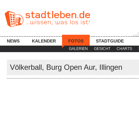
NEWS
KALENDER
FOTOS
STADTGUIDE
GALERIEN
GESICHT
CHARTS
Völkerball, Burg Open Aur, Illingen