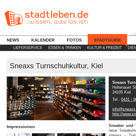
NEWS
KALENDER
FOTOS
STADTGUIDE
LIEFERSERVICE
ESSEN & TRINKEN
KULTUR & FREIZEIT
DIE
Sneaxs Turnschuhkultur, Kiel
Sneaxs Turns
Holtenauer S
24105 Kiel
Tel.:
0431 - 
info@sneaxs
http://www.s
Sneaker und 
Impressionen
neue Sneakers?
sneaxs - Tur