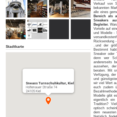
Verkauf von S
bekannten Mar
alle eines ge
Bereich als 
Sneakers au
Begleiter.
Waru
Vorteile auf ei
und Modelle - 
versandkostenf
Rücksendung - T
..und der grö
Stadtkarte
Bestimmt habt
Sneaker oder 
denn wer Sch
andererseits 
aussehen, der
beraten. Mit 
Verfügung, der
und günstigste
wir viel Wert a
Sneaxs Turnschuhkultur, Kiel
Holtenauer Straße 74
euch zudem üb
24105 Kiel
Bezahlmethoden
Modelle gibt e
eigentlich ei
Tradition? Vi
optisch schein
dem neuesten
Natürlich find