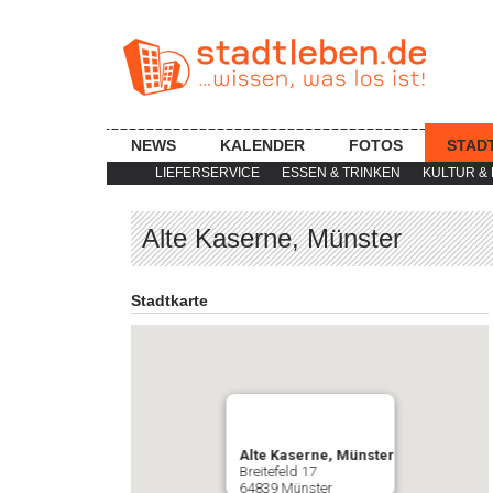
NEWS
KALENDER
FOTOS
STAD
LIEFERSERVICE
ESSEN & TRINKEN
KULTUR & 
Alte Kaserne, Münster
Stadtkarte
Alte Kaserne, Münster
Breitefeld 17
64839 Münster