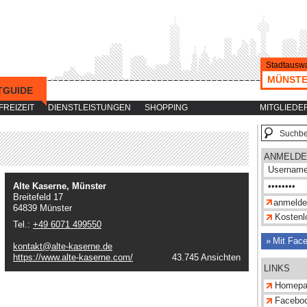
Stadtauswa
MÜNST
TGUIDE
-->
FREIZEIT
DIENSTLEISTUNGEN
SHOPPING
MITGLIEDE
ANMELDE
Alte Kaserne, Münster
Breitefeld 17
64839 Münster
Kostenlo
Tel.:
+49 6071 499550
Mit Fac
kontakt@alte-kaserne.de
https://www.alte-kaserne.com/
43.745 Ansichten
LINKS
Homepa
Facebo