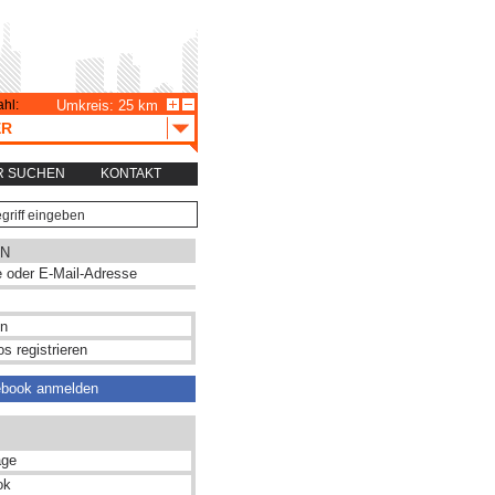
hl:
Umkreis: 25 km
ER
R SUCHEN
KONTAKT
N
s registrieren
ebook anmelden
ge
ok