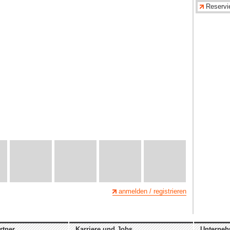
Reservi
anmelden / registrieren
rtner
Karriere und Jobs
Unterne