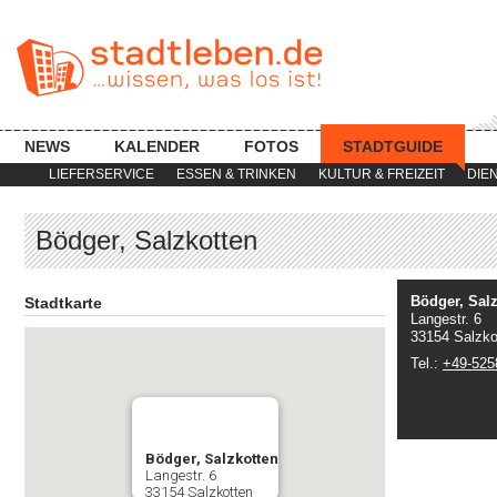
NEWS
KALENDER
FOTOS
STADTGUIDE
LIEFERSERVICE
ESSEN & TRINKEN
KULTUR & FREIZEIT
DIE
Bödger, Salzkotten
Bödger, Salz
Stadtkarte
Langestr. 6
33154 Salzko
Tel.:
+49-525
Bödger, Salzkotten
Langestr. 6
33154 Salzkotten