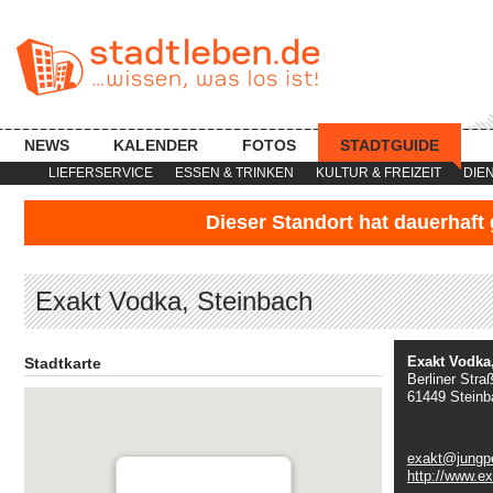
NEWS
KALENDER
FOTOS
STADTGUIDE
LIEFERSERVICE
ESSEN & TRINKEN
KULTUR & FREIZEIT
DIE
Dieser Standort hat dauerhaft
Exakt Vodka, Steinbach
Exakt Vodka
Stadtkarte
Berliner Stra
61449 Steinb
exakt@jungpe
http://www.e