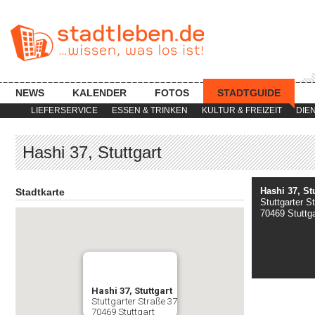
NEWS
KALENDER
FOTOS
STADTGUIDE
LIEFERSERVICE
ESSEN & TRINKEN
KULTUR & FREIZEIT
DIE
Hashi 37, Stuttgart
Hashi 37, Stu
Stadtkarte
Stuttgarter S
70469 Stuttga
Hashi 37, Stuttgart
Stuttgarter Straße 37
70469 Stuttgart