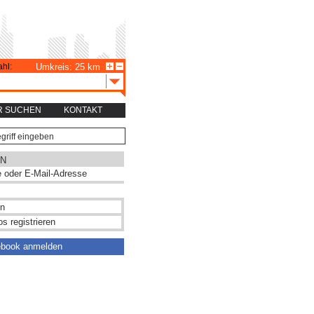
hl:
Umkreis: 25 km
R SUCHEN
KONTAKT
N
s registrieren
ebook anmelden