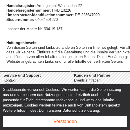
Handelsregister:
Amtsgericht Wiesbaden 22
Handelsregisternummer:
HRB 13226
Umsatzsteuer-Identifikationsnummer:
DE 223647020
Steuernummer:
04024501270
Inhaber der Marke Nr. 304 19 187
Haftungshinweis:
Von diesen Seiten sind Links zu anderen Seiten im Internet gelegt. Für all
dass wir keinerlei Einfluss auf die Gestaltung und die Inhalte der verlinkt
ausdrücklich von allen Inhalten aller gelinkten Seiten. Diese Erklärung gilt
Website angebrachten Links und für alle Inhalte der verlinkten Seiten.
Service und Support
Kunden und Partner
Kontakt
Events eintragen
Hilfe
Werbung & Promotion
Stadtleben.de verwendet Cookies. Wir werten damit die Seitennutzung
Instagram
Eventplanung & Ausrichtung
Facebook
Dienstleistungen
aus und verbessern das Nutzungserlebnis. Letztlich auch um dir
passende für Dich interessante redaktionelle und werbliche Inhalte
anzuzeigen. Cookies werden teilweise auch von Drittanbietern gesetzt.
Weitere Infos findest Du in unserer
Datenschutzerklärung
.
Verstanden