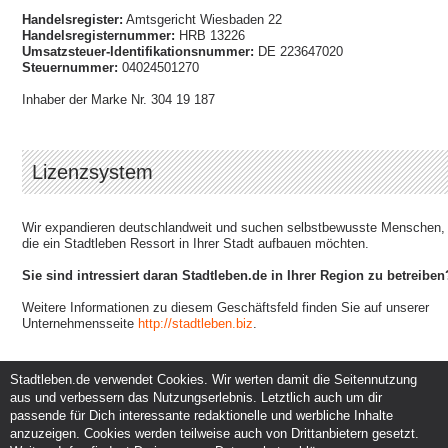
Handelsregister:
Amtsgericht Wiesbaden 22
Handelsregisternummer:
HRB 13226
Umsatzsteuer-Identifikationsnummer:
DE 223647020
Steuernummer:
04024501270
Inhaber der Marke Nr. 304 19 187
Lizenzsystem
Wir expandieren deutschlandweit und suchen selbstbewusste Menschen,
die ein Stadtleben Ressort in Ihrer Stadt aufbauen möchten.
Sie sind intressiert daran Stadtleben.de in Ihrer Region zu betreiben
Weitere Informationen zu diesem Geschäftsfeld finden Sie auf unserer
Unternehmensseite
http://stadtleben.biz
.
Stadtleben.de verwendet Cookies. Wir werten damit die Seitennutzung
aus und verbessern das Nutzungserlebnis. Letztlich auch um dir
Service und Support
Kunden und Partner
passende für Dich interessante redaktionelle und werbliche Inhalte
Kontakt
Events eintragen
anzuzeigen. Cookies werden teilweise auch von Drittanbietern gesetzt.
Hilfe
Werbung & Promotion