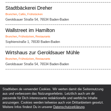
Stadtbäckerei Dreher
Brunchen
,
Cafés
,
Frühstücken
Geroldsauer Straße 54, 76534 Baden-Baden
Wallstreet im Hamilton
Brunchen
,
Frühstücken
,
Restaurants
Sophienstraße 1, 76530 Baden-Baden
Wirtshaus zur Geroldsauer Mühle
Brunchen
,
Frühstücken
,
Restaurants
Geroldsauer Straße 54, 76534 Baden-Baden
Stadtleben.de verwendet Cookies. Wir werten damit die Seitennutzung
aus und verbessern das Nutzungserlebnis. Letztlich auch um dir
Service und Support
Kunden und Partner
passende für Dich interessante redaktionelle und werbliche Inhalte
Kontakt
Events eintragen
anzuzeigen. Cookies werden teilweise auch von Drittanbietern gesetzt.
Hilfe
Werbung & Promotion
Weitere Infos findest Du in unserer
Datenschutzerklärung
.
Instagram
Eventplanung & Ausrichtung