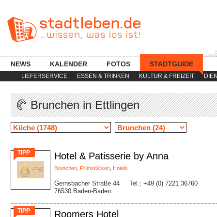
NEWS
KALENDER
FOTOS
STADTGUIDE
LIEFERSERVICE
ESSEN & TRINKEN
KULTUR & FREIZEIT
DIE
🥐 Brunchen in Ettlingen
TIPP
Hotel & Patisserie by Anna
Brunchen
,
Frühstücken
,
Hotels
Gernsbacher Straße 44
Tel.: +49 (0) 7221 36760
76530 Baden-Baden
TIPP
Roomers Hotel