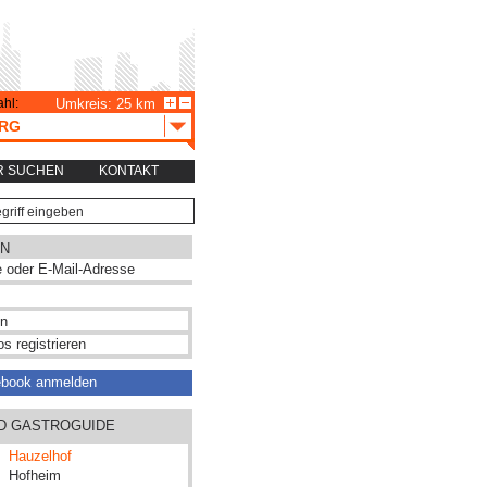
hl:
Umkreis: 25 km
RG
R SUCHEN
KONTAKT
N
s registrieren
ebook anmelden
ND GASTROGUIDE
Hauzelhof
Hofheim