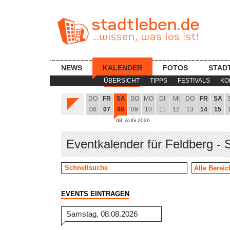
NEWS
KALENDER
FOTOS
STAD
ÜBERSICHT
TIPPS
FESTIVALS
KO
DO
FR
SA
SO
MO
DI
MI
DO
FR
SA
06
07
08
09
10
11
12
13
14
15
08. AUG 2026
Eventkalender für Feldberg -
EVENTS EINTRAGEN
Samstag, 08.08.2026