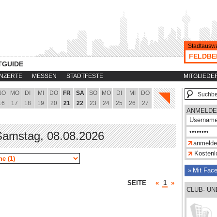
Stadtauswa
FELDBE
TGUIDE
NZERTE
MESSEN
STADTFESTE
MITGLIEDE
SO
MO
DI
MI
DO
FR
SA
SO
MO
DI
MI
DO
16
17
18
19
20
21
22
23
24
25
26
27
ANMELDE
 Samstag, 08.08.2026
Kostenlo
Mit Fac
SEITE
«
1
»
CLUB- U