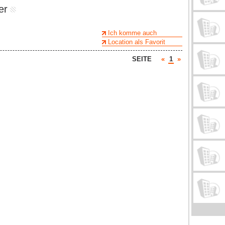
er
Ich komme auch
Location als Favorit
SEITE
«
1
»