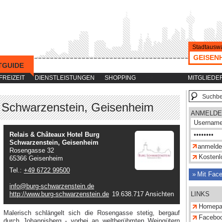
Stadtauswa
GEISEN
TGUIDE
-->
FREIZEIT
DIENSTLEISTUNGEN
SHOPPING
MITGLIEDE
g Schwarzenstein, Geisenheim
ANMELDE
Relais & Châteaux Hotel Burg
Schwarzenstein, Geisenheim
Rosengasse 32
Kostenlo
65366 Geisenheim
Tel.:
+49 6722 99500
Mit Fac
info@burg-schwarzenstein.de
http://www.burg-schwarzenstein.de
19.638.717 Ansichten
LINKS
Homepa
Malerisch schlängelt sich die Rosengasse stetig, bergauf
Facebo
durch Johannisberg - vorbei an weltberühmten Weingütern