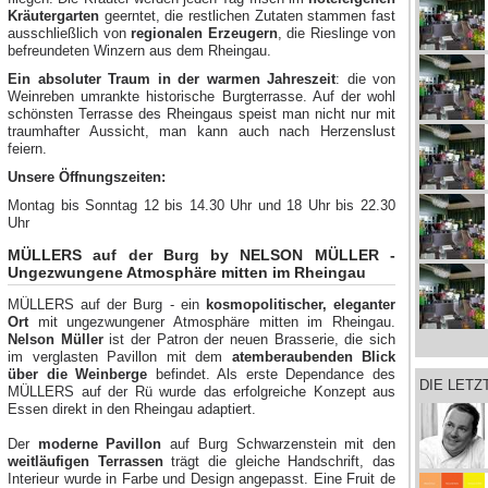
Kräutergarten
geerntet, die restlichen Zutaten stammen fast
ausschließlich von
regionalen Erzeugern
, die Rieslinge von
befreundeten Winzern aus dem Rheingau.
Ein absoluter Traum in der warmen Jahreszeit
: die von
Weinreben umrankte historische Burgterrasse. Auf der wohl
schönsten Terrasse des Rheingaus speist man nicht nur mit
traumhafter Aussicht, man kann auch nach Herzenslust
feiern.
Unsere Öffnungszeiten:
Montag bis Sonntag 12 bis 14.30 Uhr und 18 Uhr bis 22.30
Uhr
MÜLLERS auf der Burg by NELSON MÜLLER -
Ungezwungene Atmosphäre mitten im Rheingau
MÜLLERS auf der Burg - ein
kosmopolitischer, eleganter
Ort
mit ungezwungener Atmosphäre mitten im Rheingau.
Nelson Müller
ist der Patron der neuen Brasserie, die sich
im verglasten Pavillon mit dem
atemberaubenden Blick
über die Weinberge
befindet. Als erste Dependance des
DIE LET
MÜLLERS auf der Rü wurde das erfolgreiche Konzept aus
Essen direkt in den Rheingau adaptiert.
Der
moderne Pavillon
auf Burg Schwarzenstein mit den
weitläufigen Terrassen
trägt die gleiche Handschrift, das
Interieur wurde in Farbe und Design angepasst. Eine Fruit de