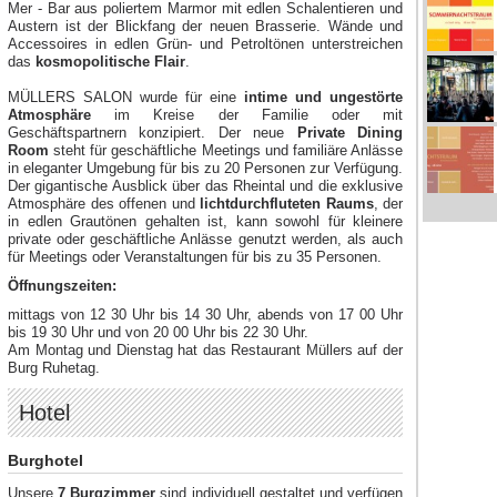
Mer - Bar aus poliertem Marmor mit edlen Schalentieren und
Austern ist der Blickfang der neuen Brasserie. Wände und
Accessoires in edlen Grün- und Petroltönen unterstreichen
das
kosmopolitische Flair
.
MÜLLERS SALON wurde für eine
intime und ungestörte
Atmosphäre
im Kreise der Familie oder mit
Geschäftspartnern konzipiert. Der neue
Private Dining
Room
steht für geschäftliche Meetings und familiäre Anlässe
in eleganter Umgebung für bis zu 20 Personen zur Verfügung.
Der gigantische Ausblick über das Rheintal und die exklusive
Atmosphäre des offenen und
lichtdurchfluteten Raums
, der
in edlen Grautönen gehalten ist, kann sowohl für kleinere
private oder geschäftliche Anlässe genutzt werden, als auch
für Meetings oder Veranstaltungen für bis zu 35 Personen.
Öffnungszeiten:
mittags von 12 30 Uhr bis 14 30 Uhr, abends von 17 00 Uhr
bis 19 30 Uhr und von 20 00 Uhr bis 22 30 Uhr.
Am Montag und Dienstag hat das Restaurant Müllers auf der
Burg Ruhetag.
Hotel
Burghotel
Unsere
7 Burgzimmer
sind individuell gestaltet und verfügen