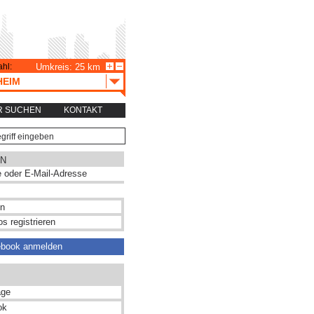
hl:
Umkreis: 25 km
HEIM
R SUCHEN
KONTAKT
N
s registrieren
ebook anmelden
ge
ok