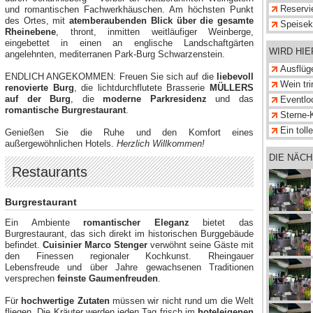
Reservi
und romantischen Fachwerkhäuschen. Am höchsten Punkt
des Ortes, mit
atemberaubenden Blick über die gesamte
Speisek
Rheinebene
, thront, inmitten weitläufiger Weinberge,
eingebettet in einen an englische Landschaftgärten
WIRD HI
angelehnten, mediterranen Park-Burg Schwarzenstein.
Ausflüg
ENDLICH ANGEKOMMEN: Freuen Sie sich auf die
liebevoll
Wein tr
renovierte Burg
, die lichtdurchflutete Brasserie
MÜLLERS
auf der Burg
, die
moderne Parkresidenz
und das
Eventlo
romantische Burgrestaurant
.
Ein toll
Genießen Sie die Ruhe und den Komfort eines
außergewöhnlichen Hotels.
Herzlich Willkommen!
DIE NÄC
Restaurants
Burgrestaurant
Ein Ambiente
romantischer Eleganz
bietet das
Burgrestaurant, das sich direkt im historischen Burggebäude
befindet.
Cuisinier Marco Stenger
verwöhnt seine Gäste mit
den Finessen regionaler Kochkunst. Rheingauer
Lebensfreude und über Jahre gewachsenen Traditionen
versprechen
feinste Gaumenfreuden
.
Für
hochwertige Zutaten
müssen wir nicht rund um die Welt
fliegen. Die Kräuter werden jeden Tag frisch im
hoteleigenen