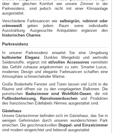
über den gleichen Komfort wie unsere Zimmer in der
Parkresidenz, sind jedoch nicht mit einer Klimaanlage
ausgestattet.
Verschiedene Farbnuancen wie
salbeigrün, rubinrot oder
crèmeweiß
geben jedem Raum seine individuelle
Ausstrahlung. Ausgesuchte Antiquitäten ergänzen den
historischen Charme
.
Parkresidenz
In unserer Parkresidenz erwartet Sie eine Umgebung
kultivierter Eleganz
. Dunkles Wengeholz und wertvolle
Seidenstoffe, ergänzt mit
stilvollen Accessoires
vermitteln
das Gefühl zuhause angekommen zu sein. Smarter Luxus,
modernes Design und elegante Farbnuancen schaffen eine
Atmosphäre schmeichelnder Wärme.
Große Bodentiefe Fenster und Türen lassen viel Licht in die
Räume und öffnen sie zu den vorgelagerten Balkonen. Die
puristischen
Badezimmer sind Wohlfühl-Oasen
, die mit
Fußbodenheizung, Rainshowerduschen
und Produkten
des französischen Edellabels Hèrmes ausgestattet sind.
Gästehaus
Unsere Gästezimmer befinden sich im Gästehaus, das Sie in
wenigen Gehminuten durch unseren wunderschönen Park
erreichen. Die geschmackvollen
Doppel- und Einzelzimmer
sind modern eingerichtet und liebevoll ausgestattet.