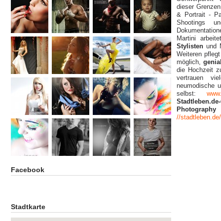
dieser Grenzen
& Portrait - P
Shootings u
Dokumentatione
Martini arbei
Stylisten
und 
Weiteren pfleg
möglich,
genia
die Hochzeit z
vertrauen vi
neumodische 
selbst:
www.
Stadtleben.d
Photography
a
//stadtleben.de
Facebook
Stadtkarte